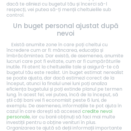
dacă te aliniezi cu bugetul tău și încerci să-l
respecți, vei putea să-ți menții cheltuielile sub
control.
Un buget personal ajustat după
nevoi
Există anumite zone în care poți cheltui cu
încredere cum ar fi: mâncarea, educația și
îmbrăcămintea. Dar există, de asemenea, anumite
lucruri care pot fi evitate, cum ar fi cumpărăturile
inutile. Fii atent la cheltuielile tale și asigură-te că
bugetul tău este realist. Un buget estimat nerealist
se poate ajusta, dar dacă estimezi corect de la
început, atunci la finalul unei luni poți analiza
eficiența bugetului și poți extinde planul pe termen
lung. În acest fel, vei putea, încă de la început, să
știi câți bani vei fi economisit peste 6 luni, de
exemplu. De asemenea, informațiile te pot ajuta în
cazul în care dorești să accesezi
credite nevoi
personale
, iar cu banii obținuți să faci mai multe
investiții pentru a obține venituri în plus.
Organizarea te ajută să deții informații importante