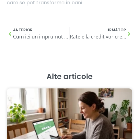
care se pot transforma în bani.
ANTERIOR
URMĂTOR
Cum iei un imprumut rapid cu buletinul: ce condiții trebuie să îndeplinești
Ratele la credit vor crește după 9 luni de amânare. Află cum poți evita „capcana financiară” în această perioadă
Alte articole