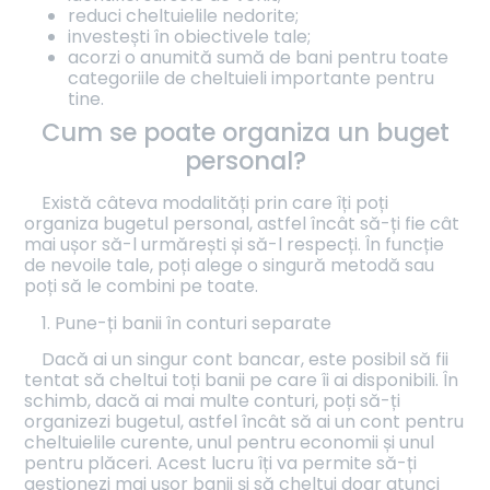
reduci cheltuielile nedorite;
investești în obiectivele tale;
acorzi o anumită sumă de bani pentru toate
categoriile de cheltuieli importante pentru
tine.
Cum se poate organiza un buget
personal?
Există câteva modalități prin care îți poți
organiza bugetul personal, astfel încât să-ți fie cât
mai ușor să-l urmărești și să-l respecți. În funcție
de nevoile tale, poți alege o singură metodă sau
poți să le combini pe toate.
1. Pune-ți banii în conturi separate
Dacă ai un singur cont bancar, este posibil să fii
tentat să cheltui toți banii pe care îi ai disponibili. În
schimb, dacă ai mai multe conturi, poți să-ți
organizezi bugetul, astfel încât să ai un cont pentru
cheltuielile curente, unul pentru economii și unul
pentru plăceri. Acest lucru îți va permite să-ți
gestionezi mai ușor banii și să cheltui doar atunci