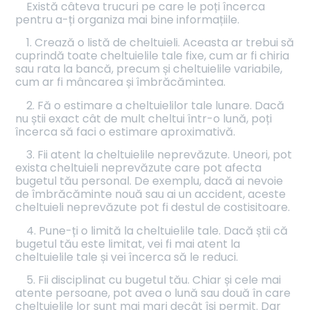
Există câteva trucuri pe care le poți încerca
pentru a-ți organiza mai bine informațiile.
1. Crează o listă de cheltuieli. Aceasta ar trebui să
cuprindă toate cheltuielile tale fixe, cum ar fi chiria
sau rata la bancă, precum și cheltuielile variabile,
cum ar fi mâncarea și îmbrăcămintea.
2. Fă o estimare a cheltuielilor tale lunare. Dacă
nu știi exact cât de mult cheltui într-o lună, poți
încerca să faci o estimare aproximativă.
3. Fii atent la cheltuielile neprevăzute. Uneori, pot
exista cheltuieli neprevăzute care pot afecta
bugetul tău personal. De exemplu, dacă ai nevoie
de îmbrăcăminte nouă sau ai un accident, aceste
cheltuieli neprevăzute pot fi destul de costisitoare.
4. Pune-ți o limită la cheltuielile tale. Dacă știi că
bugetul tău este limitat, vei fi mai atent la
cheltuielile tale și vei încerca să le reduci.
5. Fii disciplinat cu bugetul tău. Chiar și cele mai
atente persoane, pot avea o lună sau două în care
cheltuielile lor sunt mai mari decât își permit. Dar