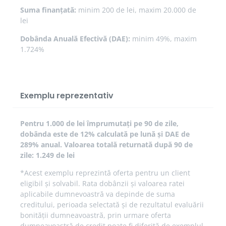
Suma finanțată:
minim 200 de lei, maxim 20.000 de
lei
Dobânda Anuală Efectivă (DAE):
minim 49%, maxim
1.724%
Exemplu reprezentativ
Pentru 1.000 de lei împrumutați pe 90 de zile,
dobânda este de 12% calculată pe lună și DAE de
289% anual. Valoarea totală returnată după 90 de
zile: 1.249 de lei
*Acest exemplu reprezintă oferta pentru un client
eligibil și solvabil. Rata dobânzii și valoarea ratei
aplicabile dumnevoastră va depinde de suma
creditului, perioada selectată și de rezultatul evaluării
bonității dumneavoastră, prin urmare oferta
dumneavoastră de credit poate fi diferită de exemplul