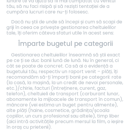
lunare te va ajuta să fii mai cumpătat cu venitul
tău, să nu faci risipă și să reziști tentației de a
cumpăra lucruri care nu-ți folosesc.
Dacă nu știi de unde să începi și cum să scapi de
griji în ceea ce privește gestionarea cheltuielilor
tale, îți oferim câteva sfaturi utile în acest sens:
Împarte bugetul pe categorii
Gestionarea cheltuielilor înseamnă să știi exact
pe ce ți se duc banii lună de lună. Nu în general, ci
cât se poate de concret. Ca să ai o evidență a
bugetului tău, respectiv un raport venit – plăți, îți
recomandăm să-ți împarți banii pe categorii: rate
(la casă, la mașină, la un credit de nevoi personale,
etc.)/chirie, facturi (întreținere, curent, gaz,
telefon), cheltuieli de transport (carburant lunar,
abonamente la mijloacele de transport în comun),
mâncare (vei estima un buget pentru alimente),
alte plăți (haine, cosmetice, grădinița/școala
copiilor, un curs profesional sau altele), timp liber
(aici intră activitățile precum mersul la film, o ieșire
în oraș cu prietenii).