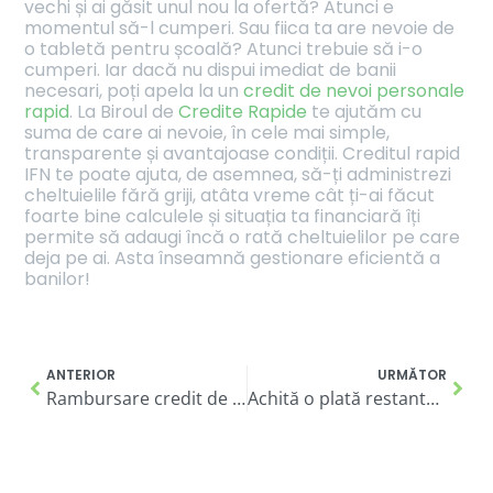
vechi și ai găsit unul nou la ofertă? Atunci e
momentul să-l cumperi. Sau fiica ta are nevoie de
o tabletă pentru școală? Atunci trebuie să i-o
cumperi. Iar dacă nu dispui imediat de banii
necesari, poți apela la un
credit de nevoi personale
rapid
. La Biroul de
Credite Rapide
te ajutăm cu
suma de care ai nevoie, în cele mai simple,
transparente și avantajoase condiții. Creditul rapid
IFN te poate ajuta, de asemnea, să-ți administrezi
cheltuielile fără griji, atâta vreme cât ți-ai făcut
foarte bine calculele și situația ta financiară îți
permite să adaugi încă o rată cheltuielilor pe care
deja pe ai. Asta înseamnă gestionare eficientă a
banilor!
ANTERIOR
URMĂTOR
Rambursare credit de nevoi personale – 5 sfaturi practice de la specialiștii Birou Credite Rapide
Achită o plată restantă, renovează-ți casa sau începe un nou proiect! Ce avantaje oferă IFN-urile la accesarea unui credit online