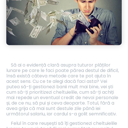
Să ai o evidență clară asupra tuturor plăților
lunare pe care le faci poate părea destul de dificil,
însă există câteva metode care te pot ajuta în
acest sens. Cu ce te alegi dacă faci asta? Vei
putea să-ți gestionezi banii mult mai bine, vei ști
cum să-ți prioritizezi cheltuielile, cum să-ți achiți
mai repede un eventual credit de nevoi personale
și, de ce nu, să pui și ceva deoparte. Totul, fără a
avea grija că mai sunt destule zile până iei
următorul salariu, iar cardul s-a golit semnificativ.
Felul în care reușești să îți gestionezi cheltuielile