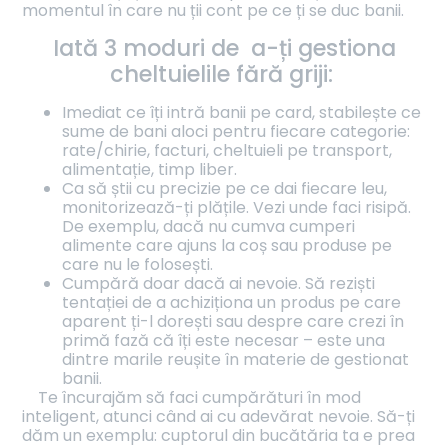
momentul în care nu ții cont pe ce ți se duc banii.
Iată 3 moduri de a-ți gestiona
cheltuielile fără griji:
Imediat ce îți intră banii pe card, stabilește ce
sume de bani aloci pentru fiecare categorie:
rate/chirie, facturi, cheltuieli pe transport,
alimentație, timp liber.
Ca să știi cu precizie pe ce dai fiecare leu,
monitorizează-ți plățile. Vezi unde faci risipă.
De exemplu, dacă nu cumva cumperi
alimente care ajuns la coș sau produse pe
care nu le folosești.
Cumpără doar dacă ai nevoie. Să reziști
tentației de a achiziționa un produs pe care
aparent ți-l dorești sau despre care crezi în
primă fază că îți este necesar – este una
dintre marile reușite în materie de gestionat
banii.
Te încurajăm să faci cumpărături în mod
inteligent, atunci când ai cu adevărat nevoie. Să-ți
dăm un exemplu: cuptorul din bucătăria ta e prea