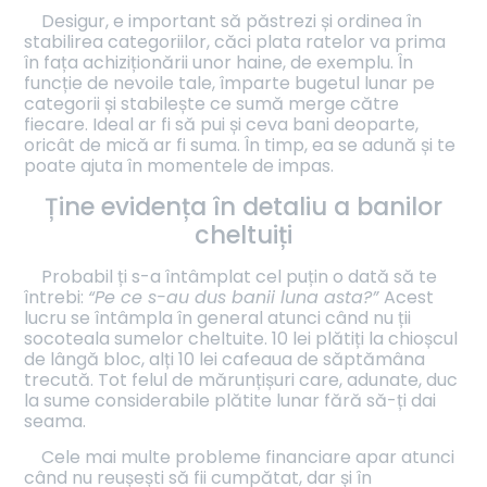
Desigur, e important să păstrezi și ordinea în
stabilirea categoriilor, căci plata ratelor va prima
în fața achiziționării unor haine, de exemplu. În
funcție de nevoile tale, împarte bugetul lunar pe
categorii și stabilește ce sumă merge către
fiecare. Ideal ar fi să pui și ceva bani deoparte,
oricât de mică ar fi suma. În timp, ea se adună și te
poate ajuta în momentele de impas.
Ține evidența în detaliu a banilor
cheltuiți
Probabil ți s-a întâmplat cel puțin o dată să te
întrebi:
“Pe ce s-au dus banii luna asta?”
Acest
lucru se întâmpla în general atunci când nu ții
socoteala sumelor cheltuite. 10 lei plătiți la chioșcul
de lângă bloc, alți 10 lei cafeaua de săptămâna
trecută. Tot felul de mărunțișuri care, adunate, duc
la sume considerabile plătite lunar fără să-ți dai
seama.
Cele mai multe probleme financiare apar atunci
când nu reușești să fii cumpătat, dar și în