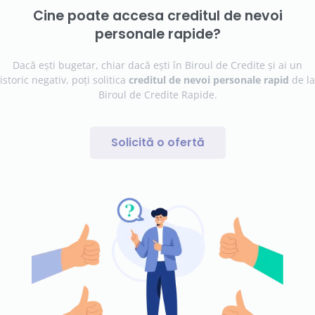
Cine poate accesa creditul de nevoi
personale rapide?
Dacă
ești bugetar
, chiar
dacă
ești
în
Biroul de Credite
și
ai
un
istoric negativ,
poți
solitica
creditul de nevoi personale rapid
de
la
Biroul de Credite Rapide.
Solicită o ofertă