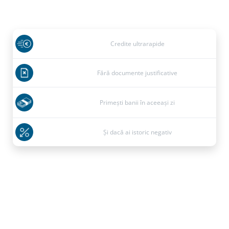
Credite ultrarapide
Fără documente justificative
Primești banii în aceeași zi
Și dacă ai istoric negativ