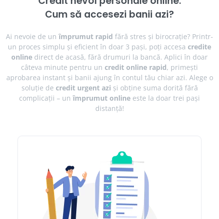
Credit nevoi personale online.
Cum să accesezi banii azi?
Ai nevoie de un
împrumut rapid
fără stres și birocrație? Printr-
un proces simplu și eficient în doar 3
pași
, poți accesa
credite
online
direct de acasă, fără drumuri la bancă. Aplici în doar
câteva minute pentru un
credit online rapid
, primești
aprobarea instant și banii ajung în contul tău chiar azi. Alege o
soluție de
credit urgent azi
și obține suma dorită fără
complicații – un
împrumut online
este la doar trei pași
distanță!