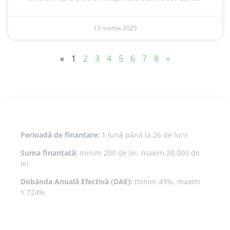
13 martie 2025
«
1
2
3
4
5
6
7
8
»
Perioadă de finanțare:
1 lună până la 26 de luni
Suma finanțată:
minim 200 de lei, maxim 20.000 de
lei
Dobânda Anuală Efectivă (DAE):
minim 49%, maxim
1.724%