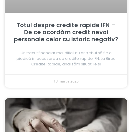
Totul despre credite rapide IFN –
De ce acordăm credit nevoi
personale celor cu istoric negativ?
Un trecut financiar mai dificil nu ar trebui să fie o
piedică în accesarea de credite rapide IFN. La Birou
Credite Rapide, analizăm situațiile și
13 martie 2025