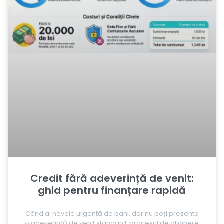
Credit fără adeverință de venit:
ghid pentru finanțare rapidă
Când ai nevoie urgentă de bani, dar nu poți prezenta
o adeverință de venit standard, procesul de obținere