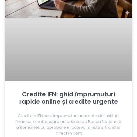
Credite IFN: ghid împrumuturi
rapide online și credite urgente
Creditele IFN sunt împrumuturi acordate de instituții
financiare nebancare autorizate de Banca Națională
a României, cu aprobare în câteva minute și transfer
direct în cont