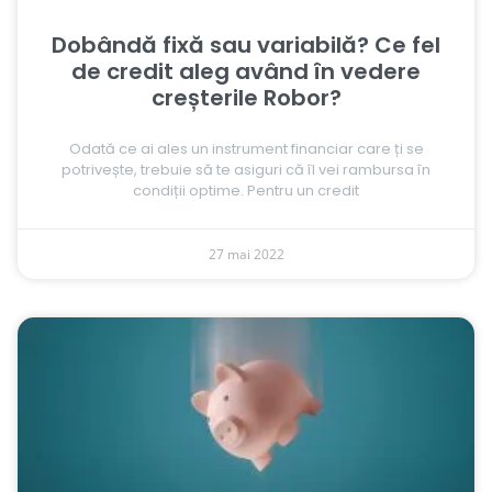
Dobândă fixă sau variabilă? Ce fel
de credit aleg având în vedere
creșterile Robor?
Odată ce ai ales un instrument financiar care ți se
potrivește, trebuie să te asiguri că îl vei rambursa în
condiții optime. Pentru un credit
27 mai 2022