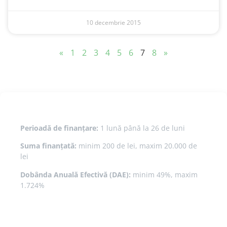
10 decembrie 2015
«
1
2
3
4
5
6
7
8
»
Perioadă de finanțare:
1 lună până la 26 de luni
Suma finanțată:
minim 200 de lei, maxim 20.000 de
lei
Dobânda Anuală Efectivă (DAE):
minim 49%, maxim
1.724%