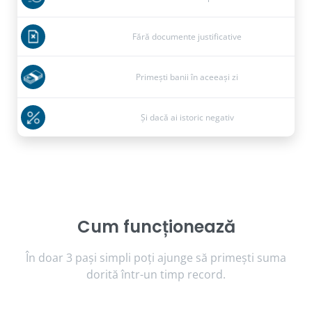
Fără documente justificative
Primești banii în aceeași zi
Și dacă ai istoric negativ
Cum funcționează
În doar 3
pași
simpli poți ajunge să primești
suma
dorită
într-un
timp
record.