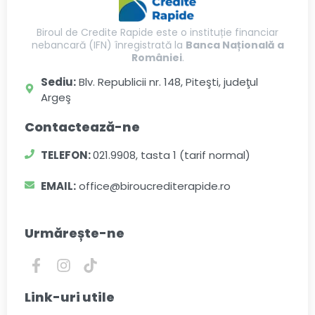
Biroul de Credite Rapide este o instituție financiar
nebancară (IFN) înregistrată la
Banca Națională a
României
.
Sediu:
Blv. Republicii nr. 148, Piteşti, judeţul
Argeş
Contactează-ne
TELEFON:
021.9908, tasta 1 (tarif normal)
EMAIL:
office@biroucrediterapide.ro
Urmărește-ne
Link-uri utile