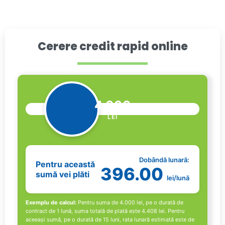
lei.
Cerere credit rapid online
4.000
LEI
Dobândă lunară:
Pentru această
396.00
sumă vei plăti
lei/lună
Exemplu de calcul:
Pentru suma de
4.000
lei, pe o durată de
contract de 1 lună, suma totală de plată este
4.408
lei. Pentru
aceeași sumă, pe o durată de 15 luni, rata lunară estimată este de