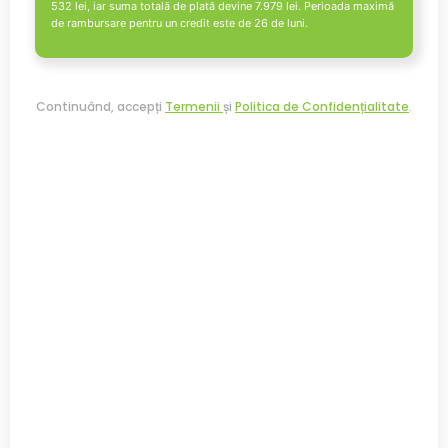
532
lei, iar suma totală de plată devine
7.979
lei. Perioada maximă
de rambursare pentru un credit este de 26 de luni.
Continuând, accepți
Termenii
și
Politica de Confidențialitate
.