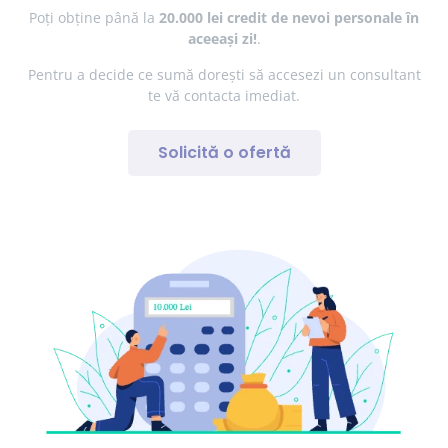
Poți obține până la
20.000 lei credit de nevoi personale în
aceeași zi!
.
Pentru a decide ce sumă dorești să accesezi un consultant
te vă contacta imediat.
Solicită o ofertă