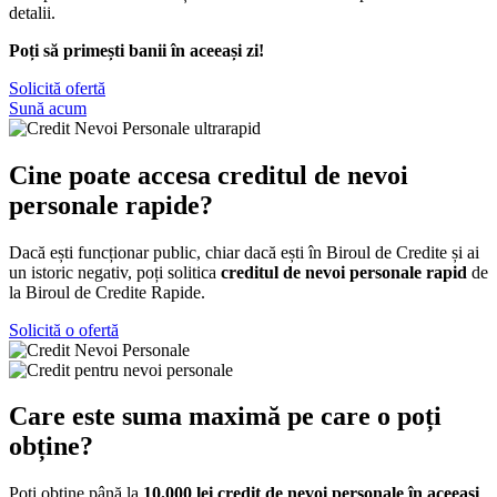
detalii.
Poți să primești banii în
aceeași
zi!
Solicită ofertă
Sună acum
Cine poate accesa creditul de nevoi
personale rapide?
Dacă
ești
funcționar
public, chiar
dacă
ești
în
Biroul de Credite
și
ai
un istoric negativ,
poți
solitica
creditul de nevoi personale rapid
de
la
Biroul de Credite Rapide.
Solicită o ofertă
Care este suma maximă pe care o poți
obține?
Poți obține până la
10.000 lei credit de nevoi personale în aceeași