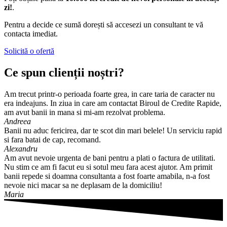
zi!
.
Pentru a decide ce sumă dorești să accesezi un consultant te vă
contacta imediat.
Solicită o ofertă
Ce spun clienții noștri?
Am trecut printr-o perioada foarte grea, in care taria de caracter nu
era indeajuns. In ziua in care am contactat Biroul de Credite Rapide,
am avut banii in mana si mi-am rezolvat problema.
Andreea
Banii nu aduc fericirea, dar te scot din mari belele! Un serviciu rapid
si fara batai de cap, recomand.
Alexandru
Am avut nevoie urgenta de bani pentru a plati o factura de utilitati.
Nu stim ce am fi facut eu si sotul meu fara acest ajutor. Am primit
banii repede si doamna consultanta a fost foarte amabila, n-a fost
nevoie nici macar sa ne deplasam de la domiciliu!
Maria