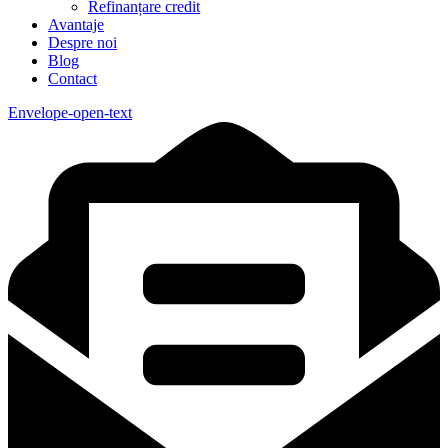
Refinanțare credit
Avantaje
Despre noi
Blog
Contact
Envelope-open-text