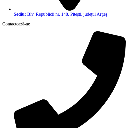
Sediu:
Blv. Republicii nr. 148, Piteşti, judeţul Argeş
Contactează-ne