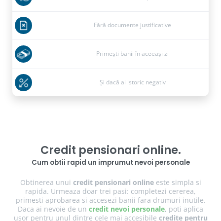
Fără documente justificative
Primești banii în aceeași zi
Și dacă ai istoric negativ
Credit pensionari online.
Cum obtii rapid un imprumut nevoi personale
Obtinerea unui
credit pensionari online
este simpla si
rapida. Urmeaza doar trei pasi: completezi cererea,
primesti aprobarea si accesezi banii fara drumuri inutile.
Daca ai nevoie de un
credit nevoi personale
, poti aplica
usor pentru unul dintre cele mai accesibile
credite pentru