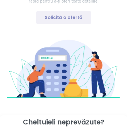
rapid pentru a-ți oferi toate detaliile.
Solicită o ofertă
Cheltuieli neprevăzute?