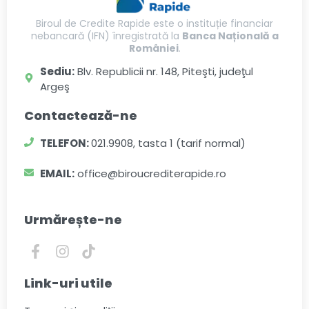
Biroul de Credite Rapide este o instituție financiar
nebancară (IFN) înregistrată la
Banca Națională a
României
.
Sediu:
Blv. Republicii nr. 148, Piteşti, judeţul
Argeş
Contactează-ne
TELEFON:
021.9908, tasta 1 (tarif normal)
EMAIL:
office@biroucrediterapide.ro
Urmărește-ne
Link-uri utile