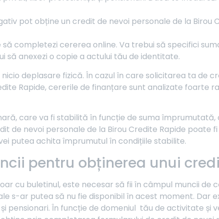
egativ pot obține un credit de nevoi personale de la Birou
e să completezi cererea online. Va trebui să specifici sum
i să anexezi o copie a actului tău de identitate.
icio deplasare fizică. În cazul în care solicitarea ta de cr
redite Rapide, cererile de finanțare sunt analizate foarte r
nară, care va fi stabilită în funcție de suma împrumutată
credit de nevoi personale de la Birou Credite Rapide poate f
ei putea achita împrumutul în condițiile stabilite.
ii pentru obținerea unui credi
doar cu buletinul, este necesar să fii în câmpul muncii de 
 s-ar putea să nu fie disponibil în acest moment. Dar ex
at și pensionari. În funcție de domeniul tău de activitate 