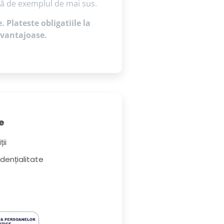
tă de exemplul de mai sus.
 Plateste obligatiile la
 avantajoase.
e
ii
idențialitate