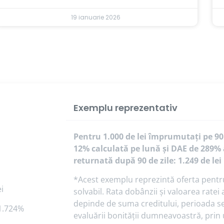
19 ianuarie 2026
Exemplu reprezentativ
Pentru 1.000 de lei împrumutați pe 90
12% calculată pe lună și DAE de 289% 
returnată după 90 de zile: 1.249 de lei
*Acest exemplu reprezintă oferta pentru u
i
solvabil. Rata dobânzii și valoarea rate
depinde de suma creditului, perioada sel
1.724%
evaluării bonității dumneavoastră, prin