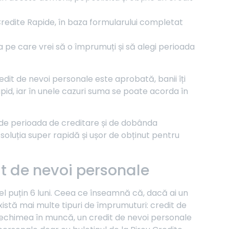
 Credite Rapide, în baza formularului completat
a pe care vrei să o împrumuți și să alegi perioada
edit de nevoi personale este aprobată, banii îți
apid, iar în unele cazuri suma se poate acorda în
, de perioada de creditare și de dobânda
i soluția super rapidă și ușor de obținut pentru
t de nevoi personale
cel puțin 6 luni. Ceea ce înseamnă că, dacă ai un
istă mai multe tipuri de împrumuturi: credit de
și vechimea în muncă, un credit de nevoi personale