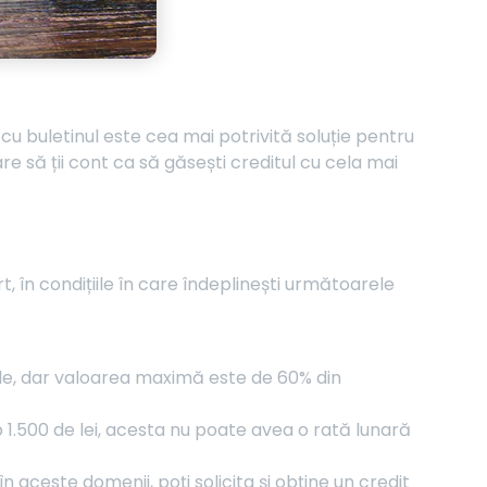
cu buletinul este cea mai potrivită soluție pentru
re să ții cont ca să găsești creditul cu cela mai
t, în condițiile în care îndeplinești următoarele
nale, dar valoarea maximă este de 60% din
 1.500 de lei, acesta nu poate avea o rată lunară
în aceste domenii, poți solicita și obține un credit