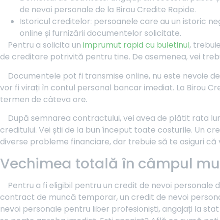
de nevoi personale de la Birou Credite Rapide.
Istoricul creditelor: persoanele care au un istoric n
online și furnizării documentelor solicitate.
Pentru a solicita un
imprumut rapid cu buletinul
, trebui
de creditare potrivită pentru tine. De asemenea, vei trebu
Documentele pot fi transmise online, nu este nevoie de n
vor fi virați în contul personal bancar imediat. La Birou C
termen de câteva ore.
După semnarea contractului, vei avea de plătit rata lu
creditului. Vei știi de la bun început toate costurile. Un 
diverse probleme financiare, dar trebuie să te asiguri că v
Vechimea totală în câmpul munc
Pentru a fi eligibil pentru un credit de nevoi personale 
contract de muncă temporar, un credit de nevoi personale
nevoi personale pentru liber profesioniști, angajați la st