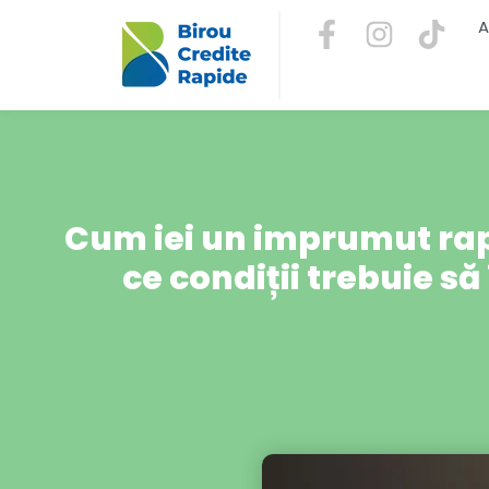
A
Cum iei un imprumut rap
ce condiții trebuie să