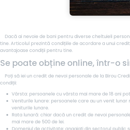
Dacă ai nevoie de bani pentru diverse cheltuieli person
tine. Articolul prezintă condițiile de acordare a unui cred
avantajoase condiții pentru tine.
Se poate obține online, într-o s
Poți să iei un credit de nevoi personale de la Birou Credi
condiții:
Vârsta: persoanele cu vârsta mai mare de 18 ani pot s
Veniturile lunare: persoanele care au un venit lunar 
veniturile lunare.
Rata lunară: chiar dacă un credit de nevoi personale
mai mare de 500 de lei.
Domeniul de activitate: angajați din sectorul public și