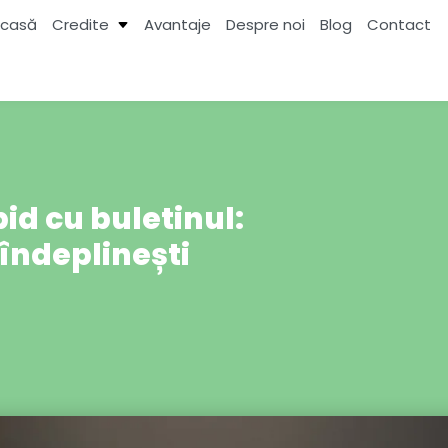
casă
Credite
Avantaje
Despre noi
Blog
Contact
id cu buletinul:
 îndeplinești