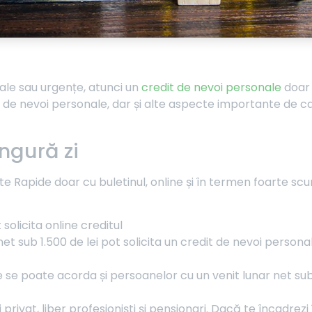
ale sau urgențe, atunci un
credit de nevoi personale
doar 
it de nevoi personale, dar și alte aspecte importante de ca
ingură zi
te Rapide doar cu buletinul, online și în termen foarte scur
olicita online creditul
net sub 1.500 de lei pot solicita un credit de nevoi perso
 se poate acorda și persoanelor cu un venit lunar net sub
 privat, liber profesioniști și pensionari. Dacă te încadrezi 