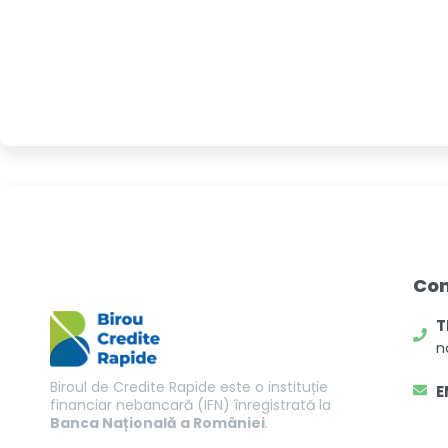
Co
T
n
Biroul de Credite Rapide este o instituție
E
financiar nebancară (IFN) înregistrată la
Banca Națională a României
.