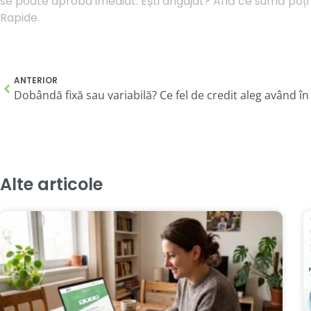
se poate aproba imediat. Ești angajat? Află ce sumă poți 
Rapide.
ANTERIOR
Dobândă fixă sau variabilă? Ce fel de credit aleg având î
Alte articole