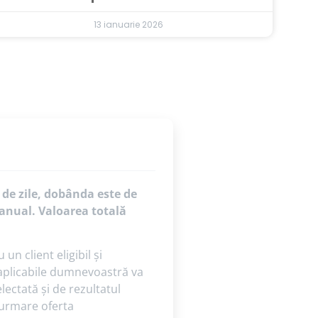
13 ianuarie 2026
 de zile, dobânda este de
anual. Valoarea totală
n client eligibil și
i aplicabile dumnevoastră va
ectată și de rezultatul
 urmare oferta