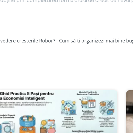
obține prin completarea formularului de credit de nevoi p
n vedere creșterile Robor?
Cum să-ți organizezi mai bine bug