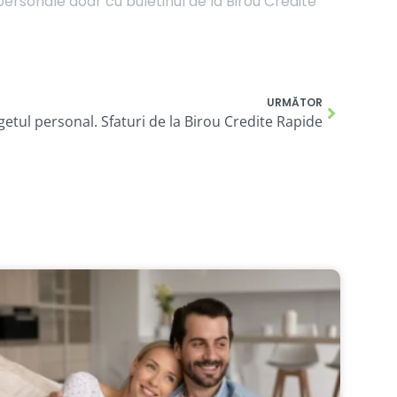
ersonale doar cu buletinul de la Birou Credite
URMĂTOR
etul personal. Sfaturi de la Birou Credite Rapide