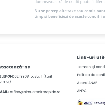
dumneavoastră de credit poate fi diferi
Nu se percep alte taxe sau comisioane.
timp si beneficiezi de aceste conditii
Link-uri util
ntactează-ne
Termeni și condiț
Politica de conf
ELEFON:
021.9908, tasta 1 (tarif
ormal)
Acord ANAF
ANPC
MAIL:
office@biroucrediterapide.ro