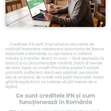
Creditele IFN sunt împrumuturi acordate de
instituții financiare nebancare autorizate de Banca
Națională a României, cu aprobare în câteva
minute și transfer direct în cont – fără deplasări la
bancă și cu documentație minimă. Dacă ai nevoie
de bani rapid, un credit IFN online poate fi soluția
potrivită, indiferent dacă ești salariat, pensionar
sau ai un istoric de credit mai puțin favorabil. Acest
ghid îți explică tot ce trebuie să știi înainte de a
aplica.
Ce sunt creditele IFN și cum
funcționează în România