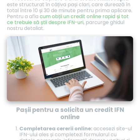
este structurat în câțiva pași clari, care durează în
total între 10 și 30 de minute pentru prima aplicare.
Pentru a afla
cum obții un credit online rapid și tot
ce trebuie să știi despre IFN-uri
, parcurge ghidul
nostru detaliat.
Pașii pentru a solicita un credit IFN
online
Completarea cererii online:
accesezi site-ul
IFN-ului ales și completezi formularul cu