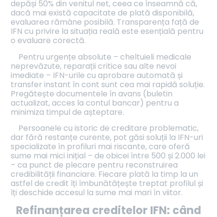
depăși 50% din venitul net, ceea ce înseamnă că,
dacă mai există capacitate de plată disponibilă,
evaluarea rămâne posibilă. Transparența față de
IFN cu privire la situația reală este esențială pentru
o evaluare corectă.
Pentru urgențe absolute – cheltuieli medicale
neprevăzute, reparații critice sau alte nevoi
imediate – IFN-urile cu aprobare automată și
transfer instant în cont sunt cea mai rapidă soluție.
Pregătește documentele în avans (buletin
actualizat, acces la contul bancar) pentru a
minimiza timpul de așteptare.
Persoanele cu istoric de creditare problematic,
dar fără restanțe curente, pot găsi soluții la IFN-uri
specializate în profiluri mai riscante, care oferă
sume mai mici inițial – de obicei între 500 și 2.000 lei
– ca punct de plecare pentru reconstruirea
credibilității financiare. Fiecare plată la timp la un
astfel de credit îți îmbunătățește treptat profilul și
îți deschide accesul la sume mai mari în viitor.
Refinanțarea creditelor IFN: când