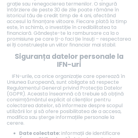
grație sau renegocierea termenilor. O singură
întârziere de peste 30 de zile poate rămâne în
istoricul tău de credit timp de 4 ani, afectând
accesul la finanțare viitoare. Fiecare plată la timp
este, în schimb, o investiție în credibilitatea ta
financiară. Gândește-te la rambursare ca la o
promisiune pe care ți-o faci ție însuți – respectarea
ei îți construiește un viitor financiar mai stabil.
Siguranța datelor personale la
IFN-uri
IFN-urile, ca orice organizație care operează în
Uniunea Europeană, sunt obligate să respecte
Regulamentul General privind Protecția Datelor
(GDPR). Aceasta înseamnă că trebuie să obțină
consimțământul explicit al clienților pentru
colectarea datelor, să informeze despre scopul
utilizării lor și să ofere posibilitatea de a accesa,
modifica sau șterge informațiile personale la
cerere.
Date colectate:
informații de identificare