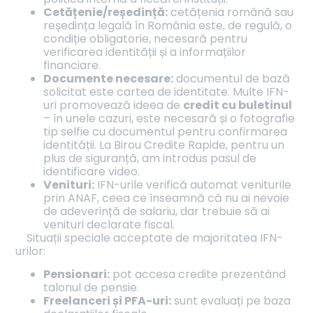
Cetățenie/reședință:
cetățenia română sau
reședința legală în România este, de regulă, o
condiție obligatorie, necesară pentru
verificarea identității și a informațiilor
financiare.
Documente necesare:
documentul de bază
solicitat este cartea de identitate. Multe IFN-
uri promovează ideea de
credit cu buletinul
– în unele cazuri, este necesară și o fotografie
tip selfie cu documentul pentru confirmarea
identității. La Birou Credite Rapide, pentru un
plus de siguranță, am introdus pasul de
identificare video.
Venituri:
IFN-urile verifică automat veniturile
prin ANAF, ceea ce înseamnă că nu ai nevoie
de adeverință de salariu, dar trebuie să ai
venituri declarate fiscal.
Situații speciale acceptate de majoritatea IFN-
urilor:
Pensionari:
pot accesa credite prezentând
talonul de pensie.
Freelanceri și PFA-uri:
sunt evaluați pe baza