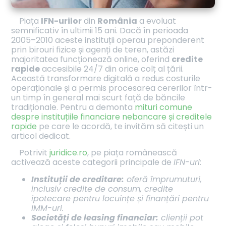
Piața
IFN-urilor
din
România
a evoluat
semnificativ în ultimii 15 ani. Dacă în perioada
2005–2010 aceste instituții operau preponderent
prin birouri fizice și agenți de teren, astăzi
majoritatea funcționează online, oferind
credite
rapide
accesibile 24/7 din orice colț al țării.
Această transformare digitală a redus costurile
operaționale și a permis procesarea cererilor într-
un timp în general mai scurt față de băncile
tradiționale. Pentru a demonta
mituri comune
despre instituțiile financiare nebancare și creditele
rapide
pe care le acordă, te invităm să citești un
articol dedicat.
Potrivit
juridice.ro
, pe piața românească
activează aceste categorii principale de
IFN-uri
:
Instituții de creditare:
oferă împrumuturi,
inclusiv credite de consum, credite
ipotecare pentru locuințe și finanțări pentru
IMM-uri.
Societăți de leasing financiar:
clienții pot