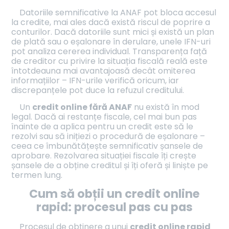
Datoriile semnificative la ANAF pot bloca accesul
la credite, mai ales dacă există riscul de poprire a
conturilor. Dacă datoriile sunt mici și există un plan
de plată sau o eșalonare în derulare, unele IFN-uri
pot analiza cererea individual. Transparența față
de creditor cu privire la situația fiscală reală este
întotdeauna mai avantajoasă decât omiterea
informațiilor – IFN-urile verifică oricum, iar
discrepanțele pot duce la refuzul creditului.
Un
credit online fără ANAF
nu există în mod
legal. Dacă ai restanțe fiscale, cel mai bun pas
înainte de a aplica pentru un credit este să le
rezolvi sau să inițiezi o procedură de eșalonare –
ceea ce îmbunătățește semnificativ șansele de
aprobare. Rezolvarea situației fiscale îți crește
șansele de a obține creditul și îți oferă și liniște pe
termen lung.
Cum să obții un credit online
rapid: procesul pas cu pas
Procesul de obținere a unui
credit online rapid