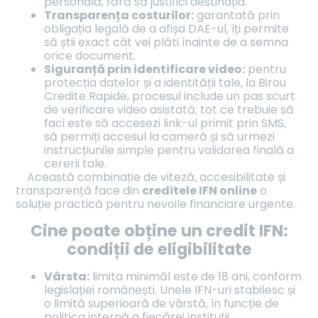
personală, fără să justifici destinația.
Transparența costurilor:
garantată prin
obligația legală de a afișa DAE-ul, îți permite
să știi exact cât vei plăti înainte de a semna
orice document.
Siguranță prin identificare video:
pentru
protecția datelor și a identității tale, la Birou
Credite Rapide, procesul include un pas scurt
de verificare video asistată; tot ce trebuie să
faci este să accesezi link-ul primit prin SMS,
să permiți accesul la cameră și să urmezi
instrucțiunile simple pentru validarea finală a
cererii tale.
Această combinație de viteză, accesibilitate și
transparență face din
creditele IFN online
o
soluție practică pentru nevoile financiare urgente.
Cine poate obține un credit IFN:
condiții de eligibilitate
Vârsta:
limita minimăl este de 18 ani, conform
legislației românești. Unele IFN-uri stabilesc și
o limită superioară de vârstă, în funcție de
politica internă a fiecărei instituții.