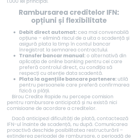
1.000 lei principal.
Rambursarea creditelor IFN:
opțiuni și flexibilitate
Debit direct automat:
cea mai convenabilă
opțiune – elimină riscul de a uita o scadență și
asigură plata la timp în contul bancar
înregistrat la semnarea contractului.
Transfer bancar manual:
o alternativă din
aplicația de online banking pentru cei care
preferă controlul direct, cu condiția să
respecți cu atenție data scadentă.
Plata la agențiile bancare partenere:
utilă
pentru persoanele care preferă confirmarea
fizică a plății.
Birou Credite Rapide nu percepe comision
pentru rambursare anticipată și nu există nici
comisioane de acordare a creditelor.
Dacă anticipezi dificultăți de plată, contactează
IFN-ul înainte de scadență, nu după. Comunicarea
proactivă deschide posibilitatea restructurării –
extinderea perioadei de rambursare, o perioadă de