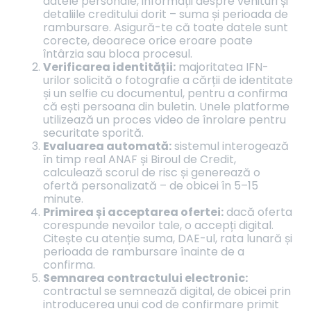
datele personale, informații despre venituri și
detaliile creditului dorit – suma și perioada de
rambursare. Asigură-te că toate datele sunt
corecte, deoarece orice eroare poate
întârzia sau bloca procesul.
Verificarea identității:
majoritatea IFN-
urilor solicită o fotografie a cărții de identitate
și un selfie cu documentul, pentru a confirma
că ești persoana din buletin. Unele platforme
utilizează un proces video de înrolare pentru
securitate sporită.
Evaluarea automată:
sistemul interogează
în timp real ANAF și Biroul de Credit,
calculează scorul de risc și generează o
ofertă personalizată – de obicei în 5–15
minute.
Primirea și acceptarea ofertei:
dacă oferta
corespunde nevoilor tale, o accepți digital.
Citește cu atenție suma, DAE-ul, rata lunară și
perioada de rambursare înainte de a
confirma.
Semnarea contractului electronic:
contractul se semnează digital, de obicei prin
introducerea unui cod de confirmare primit