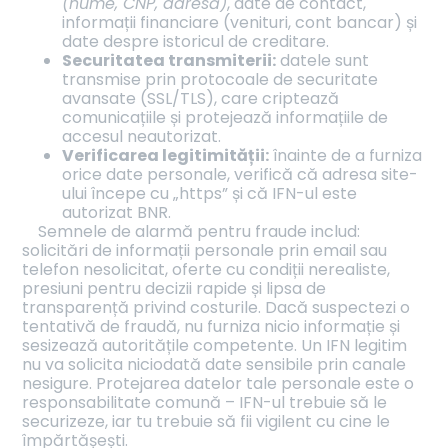
(nume, CNP, adresă)
, date de contact,
informații financiare (venituri, cont bancar) și
date despre istoricul de creditare.
Securitatea transmiterii:
datele sunt
transmise prin protocoale de securitate
avansate (SSL/TLS), care criptează
comunicațiile și protejează informațiile de
accesul neautorizat.
Verificarea legitimității:
înainte de a furniza
orice date personale, verifică că adresa site-
ului începe cu „https” și că IFN-ul este
autorizat BNR.
Semnele de alarmă pentru fraude includ:
solicitări de informații personale prin email sau
telefon nesolicitat, oferte cu condiții nerealiste,
presiuni pentru decizii rapide și lipsa de
transparență privind costurile. Dacă suspectezi o
tentativă de fraudă, nu furniza nicio informație și
sesizează autoritățile competente. Un IFN legitim
nu va solicita niciodată date sensibile prin canale
nesigure. Protejarea datelor tale personale este o
responsabilitate comună – IFN-ul trebuie să le
securizeze, iar tu trebuie să fii vigilent cu cine le
împărtășești.