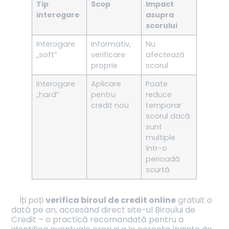
Tip
Scop
Impact
interogare
asupra
scorului
Interogare
Informativ,
Nu
„soft”
verificare
afectează
proprie
scorul
Interogare
Aplicare
Poate
„hard”
pentru
reduce
credit nou
temporar
scorul dacă
sunt
multiple
într-o
perioadă
scurtă
Îți poți
verifica biroul de credit online
gratuit o
dată pe an, accesând direct site-ul Biroului de
Credit – o practică recomandată pentru a