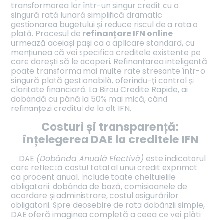
transformarea lor într-un singur credit cu o
singură rată lunară simplifică dramatic
gestionarea bugetului și reduce riscul de a rata o
plată. Procesul de
refinanțare IFN online
urmează aceiași pași ca o aplicare standard, cu
mențiunea că vei specifica creditele existente pe
care dorești să le acoperi. Refinanțarea inteligentă
poate transforma mai multe rate stresante într-o
singură plată gestionabilă, oferindu-ți control și
claritate financiară. La Birou Credite Rapide, ai
dobândă cu până la 50% mai mică, când
refinanțezi creditul de la alt IFN.
Costuri și transparență:
înțelegerea DAE la creditele IFN
DAE
(Dobânda Anuală Efectivă)
este indicatorul
care reflectă costul total al unui credit exprimat
ca procent anual. Include toate cheltuielile
obligatorii: dobânda de bază, comisioanele de
acordare și administrare, costul asigurărilor
obligatorii. Spre deosebire de rata dobânzii simple,
DAE oferă imaginea completă a ceea ce vei plăti