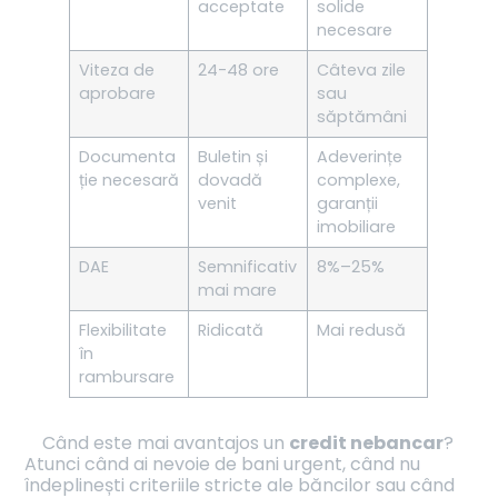
acceptate
solide
necesare
Viteza de
24-48 ore
Câteva zile
aprobare
sau
săptămâni
Documenta
Buletin și
Adeverințe
ție necesară
dovadă
complexe,
venit
garanții
imobiliare
DAE
Semnificativ
8%–25%
mai mare
Flexibilitate
Ridicată
Mai redusă
în
rambursare
Când este mai avantajos un
credit nebancar
?
Atunci când ai nevoie de bani urgent, când nu
îndeplinești criteriile stricte ale băncilor sau când