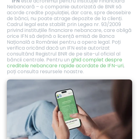
IFN
este acronimul pentru Instituție Financiară
Nebancară – o companie autorizată de BNR să
acorde credite populației, dar care, spre deosebire
de bănci, nu poate atrage depozite de la clienți.
Cadrul legal este stabilit prin Legea nr. 93/2009
privind instituțiile financiare nebancare, care obligă
orice IFN să dețină o licență emisă de Banca
Națională a României pentru a opera legal. Poți
verifica oricând dacă un IFN este autorizat
consultând Registrul BNR de pe site-ul oficial al
băncii centrale. Pentru un
ghid complet despre
creditele nebancare rapide acordate de IFN-uri
,
poți consulta resursele noastre.