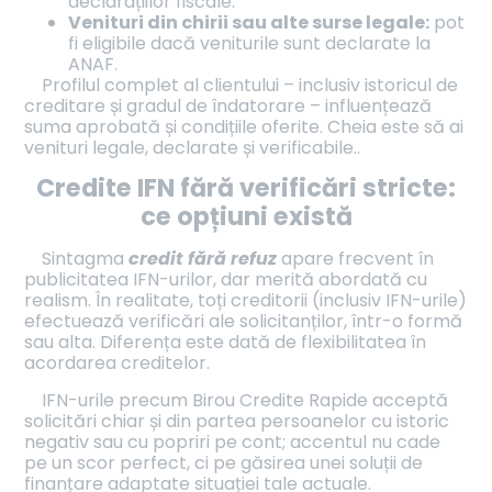
declarațiilor fiscale.
Venituri din chirii sau alte surse legale:
pot
fi eligibile dacă veniturile sunt declarate la
ANAF.
Profilul complet al clientului – inclusiv istoricul de
creditare și gradul de îndatorare – influențează
suma aprobată și condițiile oferite. Cheia este să ai
venituri legale, declarate și verificabile..
Credite IFN fără verificări stricte:
ce opțiuni există
Sintagma
credit fără refuz
apare frecvent în
publicitatea IFN-urilor, dar merită abordată cu
realism. În realitate, toți creditorii (inclusiv IFN-urile)
efectuează verificări ale solicitanților, într-o formă
sau alta. Diferența este dată de flexibilitatea în
acordarea creditelor.
IFN-urile precum Birou Credite Rapide acceptă
solicitări chiar și din partea persoanelor cu istoric
negativ sau cu popriri pe cont; accentul nu cade
pe un scor perfect, ci pe găsirea unei soluții de
finanțare adaptate situației tale actuale.