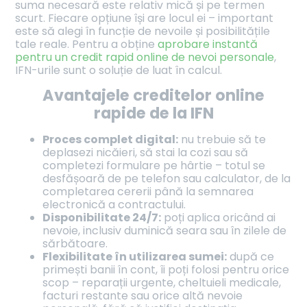
suma necesară este relativ mică și pe termen
scurt. Fiecare opțiune își are locul ei – important
este să alegi în funcție de nevoile și posibilitățile
tale reale. Pentru a obține
aprobare instantă
pentru un credit rapid online de nevoi personale
,
IFN-urile sunt o soluție de luat în calcul.
Avantajele creditelor online
rapide de la IFN
Proces complet digital:
nu trebuie să te
deplasezi nicăieri, să stai la cozi sau să
completezi formulare pe hârtie – totul se
desfășoară de pe telefon sau calculator, de la
completarea cererii până la semnarea
electronică a contractului.
Disponibilitate 24/7:
poți aplica oricând ai
nevoie, inclusiv duminică seara sau în zilele de
sărbătoare.
Flexibilitate în utilizarea sumei:
după ce
primești banii în cont, îi poți folosi pentru orice
scop – reparații urgente, cheltuieli medicale,
facturi restante sau orice altă nevoie