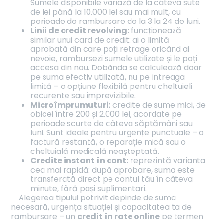
Sumele disponibile variază de la câteva sute
de lei până la 10.000 lei sau mai mult, cu
perioade de rambursare de la 3 la 24 de luni.
Linii de credit revolving:
funcționează
similar unui card de credit: ai o limită
aprobată din care poți retrage oricând ai
nevoie, rambursezi sumele utilizate și le poți
accesa din nou. Dobânda se calculează doar
pe suma efectiv utilizată, nu pe întreaga
limită – o opțiune flexibilă pentru cheltuieli
recurente sau imprevizibile.
Microîmprumuturi:
credite de sume mici, de
obicei între 200 și 2.000 lei, acordate pe
perioade scurte de câteva săptămâni sau
luni. Sunt ideale pentru urgențe punctuale – o
factură restantă, o reparație mică sau o
cheltuială medicală neașteptată.
Credite instant în cont:
reprezintă varianta
cea mai rapidă: după aprobare, suma este
transferată direct pe contul tău în câteva
minute, fără pași suplimentari.
Alegerea tipului potrivit depinde de suma
necesară, urgența situației și capacitatea ta de
rambursare – un
credit în rate online
pe termen