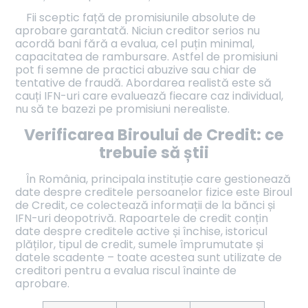
Fii sceptic față de promisiunile absolute de
aprobare garantată. Niciun creditor serios nu
acordă bani fără a evalua, cel puțin minimal,
capacitatea de rambursare. Astfel de promisiuni
pot fi semne de practici abuzive sau chiar de
tentative de fraudă. Abordarea realistă este să
cauți IFN-uri care evaluează fiecare caz individual,
nu să te bazezi pe promisiuni nerealiste.
Verificarea Biroului de Credit: ce
trebuie să știi
În România, principala instituție care gestionează
date despre creditele persoanelor fizice este Biroul
de Credit, ce colectează informații de la bănci și
IFN-uri deopotrivă. Rapoartele de credit conțin
date despre creditele active și închise, istoricul
plăților, tipul de credit, sumele împrumutate și
datele scadente – toate acestea sunt utilizate de
creditori pentru a evalua riscul înainte de
aprobare.