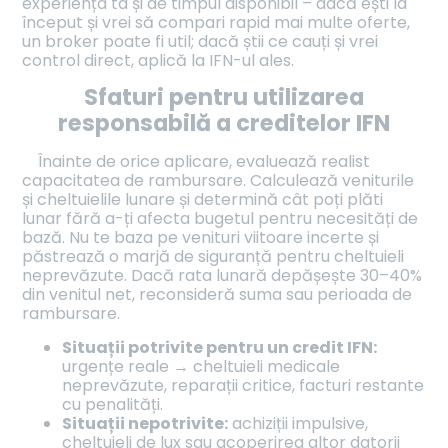
experiența ta și de timpul disponibil – dacă ești la
început și vrei să compari rapid mai multe oferte,
un broker poate fi util; dacă știi ce cauți și vrei
control direct, aplică la IFN-ul ales.
Sfaturi pentru utilizarea
responsabilă a creditelor IFN
Înainte de orice aplicare, evaluează realist
capacitatea de rambursare. Calculează veniturile
și cheltuielile lunare și determină cât poți plăti
lunar fără a-ți afecta bugetul pentru necesități de
bază. Nu te baza pe venituri viitoare incerte și
păstrează o marjă de siguranță pentru cheltuieli
neprevăzute. Dacă rata lunară depășește 30–40%
din venitul net, reconsideră suma sau perioada de
rambursare.
Situații potrivite pentru un credit IFN:
urgențe reale → cheltuieli medicale
neprevăzute, reparații critice, facturi restante
cu penalități.
Situații nepotrivite:
achiziții impulsive,
cheltuieli de lux sau acoperirea altor datorii