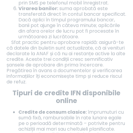
prin SMS pe telefonul mobil înregistrat.
Virarea banilor:
suma aprobată este
transferată direct în contul bancar specificat.
Dacă aplici în timpul programului bancar,
banii pot ajunge în câteva minute; aplicările
din afara orelor de lucru pot fi procesate în
următoarea zi lucrătoare.
Sfat practic pentru aprobare rapidă: asigură-te
că datele din buletin sunt actualizate, că ai venituri
declarate la ANAF și că nu ai restanțe active la alte
credite. Aceste trei condiții cresc semnificativ
șansele de aprobare din prima încercare.
Pregătirea în avans a documentelor și verificarea
informațiilor îți economisește timp și reduce riscul
de refuz.
Tipuri de credite IFN disponibile
online
Credite de consum clasice:
împrumuturi cu
sumă fixă, rambursabile în rate lunare egale
pe o perioadă determinată – potrivite pentru
achiziții mai mari sau cheltuieli planificate.