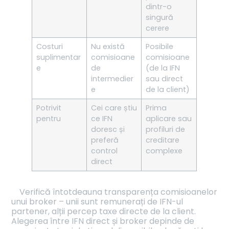
dintr-o
singură
cerere
Costuri
Nu există
Posibile
suplimentar
comisioane
comisioane
e
de
(de la IFN
intermedier
sau direct
e
de la client)
Potrivit
Cei care știu
Prima
pentru
ce IFN
aplicare sau
doresc și
profiluri de
preferă
creditare
control
complexe
direct
Verifică întotdeauna transparența comisioanelor
unui broker – unii sunt remunerați de IFN-ul
partener, alții percep taxe directe de la client.
Alegerea între IFN direct și broker depinde de