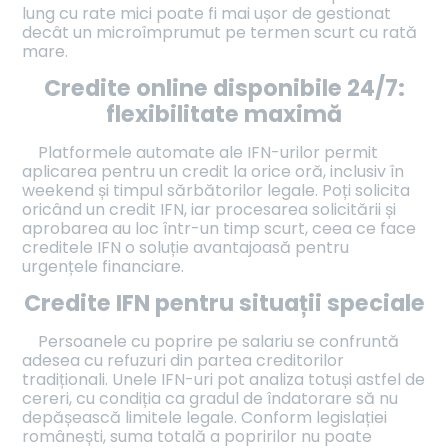
lung cu rate mici poate fi mai ușor de gestionat
decât un microîmprumut pe termen scurt cu rată
mare.
Credite online disponibile 24/7:
flexibilitate maximă
Platformele automate ale IFN-urilor permit
aplicarea pentru un credit la orice oră, inclusiv în
weekend și timpul sărbătorilor legale. Poți solicita
oricând un credit IFN, iar procesarea solicitării și
aprobarea au loc într-un timp scurt, ceea ce face
creditele IFN o soluție avantajoasă pentru
urgențele financiare.
Credite IFN pentru situații speciale
Persoanele cu poprire pe salariu se confruntă
adesea cu refuzuri din partea creditorilor
tradiționali. Unele IFN-uri pot analiza totuși astfel de
cereri, cu condiția ca gradul de îndatorare să nu
depășească limitele legale. Conform legislației
românești, suma totală a popririlor nu poate