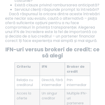
costurile?
Există clauze privind rambursarea anticipată?
Serviciul clienți răspunde prompt la întrebări?
Dacă răspunsul la oricare dintre aceste întrebări
este neclar sau evaziv, caută o alternativă – piața
oferă suficiente opțiuni pentru a nu face
compromisuri în privința transparenței. Alegerea
unui IFN de încredere este la fel de importantă ca
și decizia de a lua creditul – un partener financiar
corect îți face experiența mai simplă și mai sigură.
IFN-uri versus brokeri de credit: ce
să alegi
Criteriu
IFN
Broker de
credit
Relația cu
Directă, fără
Prin
creditorul
intermediar
intermediar
Acces la
Un singur
Multiple IFN-
oferte
creditor
uri
partenere