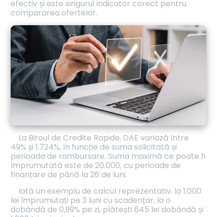
efectiv și este singurul indicator corect pentru
compararea ofertelor.
La Biroul de Credite Rapide, DAE variază între
49% și 1.724%, în funcție de suma solicitată și
perioada de rambursare. Suma maximă ce poate fi
împrumutată este de 20.000, cu perioade de
finanțare de până la 26 de luni.
Iată un exemplu de calcul reprezentativ: la 1.000
lei împrumutați pe 3 luni cu scadențar, la o
dobândă de 0,99% pe zi, plătești 645 lei dobândă și