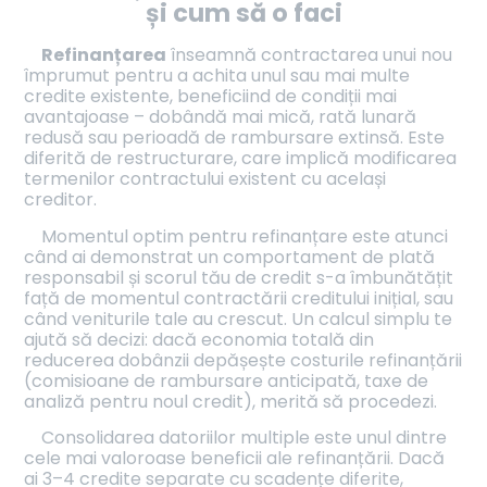
și cum să o faci
Refinanțarea
înseamnă contractarea unui nou
împrumut pentru a achita unul sau mai multe
credite existente, beneficiind de condiții mai
avantajoase – dobândă mai mică, rată lunară
redusă sau perioadă de rambursare extinsă. Este
diferită de restructurare, care implică modificarea
termenilor contractului existent cu același
creditor.
Momentul optim pentru refinanțare este atunci
când ai demonstrat un comportament de plată
responsabil și scorul tău de credit s-a îmbunătățit
față de momentul contractării creditului inițial, sau
când veniturile tale au crescut. Un calcul simplu te
ajută să decizi: dacă economia totală din
reducerea dobânzii depășește costurile refinanțării
(comisioane de rambursare anticipată, taxe de
analiză pentru noul credit), merită să procedezi.
Consolidarea datoriilor multiple este unul dintre
cele mai valoroase beneficii ale refinanțării. Dacă
ai 3–4 credite separate cu scadențe diferite,