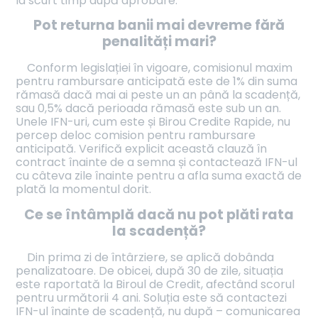
la scurt timp după aprobare.
Pot returna banii mai devreme fără
penalități mari?
Conform legislației în vigoare, comisionul maxim
pentru rambursare anticipată este de 1% din suma
rămasă dacă mai ai peste un an până la scadență,
sau 0,5% dacă perioada rămasă este sub un an.
Unele IFN-uri, cum este și Birou Credite Rapide, nu
percep deloc comision pentru rambursare
anticipată. Verifică explicit această clauză în
contract înainte de a semna și contactează IFN-ul
cu câteva zile înainte pentru a afla suma exactă de
plată la momentul dorit.
Ce se întâmplă dacă nu pot plăti rata
la scadență?
Din prima zi de întârziere, se aplică dobânda
penalizatoare. De obicei, după 30 de zile, situația
este raportată la Biroul de Credit, afectând scorul
pentru următorii 4 ani. Soluția este să contactezi
IFN-ul înainte de scadență, nu după – comunicarea