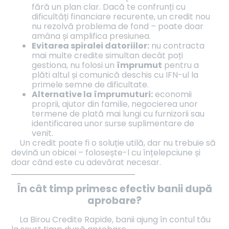
fără un plan clar. Dacă te confrunți cu
dificultăți financiare recurente, un credit nou
nu rezolvă problema de fond – poate doar
amâna și amplifica presiunea.
Evitarea spiralei datoriilor:
nu contracta
mai multe credite simultan decât poți
gestiona, nu folosi un
împrumut
pentru a
plăti altul și comunică deschis cu IFN-ul la
primele semne de dificultate.
Alternative la împrumuturi:
economii
proprii, ajutor din familie, negocierea unor
termene de plată mai lungi cu furnizorii sau
identificarea unor surse suplimentare de
venit.
Un credit poate fi o soluție utilă, dar nu trebuie să
devină un obicei – folosește-l cu înțelepciune și
doar când este cu adevărat necesar.
În cât timp primesc efectiv banii după
aprobare?
La Birou Credite Rapide, banii ajung în contul tău