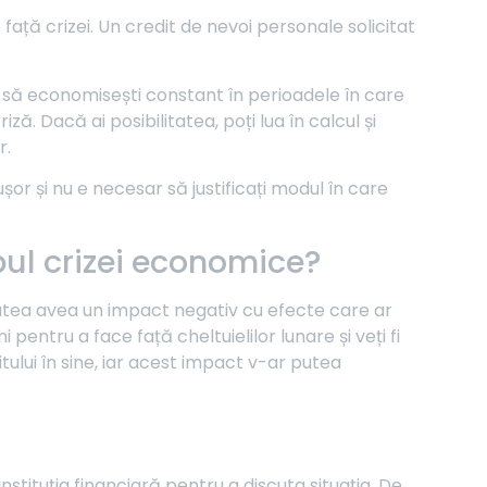
 față crizei. Un credit de nevoi personale solicitat
fi să economisești constant în perioadele în care
ă. Dacă ai posibilitatea, poți lua în calcul și
r.
șor și nu e necesar să justificați modul în care
pul crizei economice?
utea avea un impact negativ cu efecte care ar
entru a face față cheltuielilor lunare și veți fi
tului în sine, iar acest impact v-ar putea
stituția financiară pentru a discuta situația. De