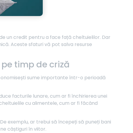
de un credit pentru a face față cheltuielilor. Dar
ică. Aceste sfaturi vă pot salva resurse
pe timp de criză
 economisești sume importante într-o perioadă
duce facturile lunare, cum ar fi închirierea unei
heltuielile cu alimentele, cum ar fi făcând
 De exemplu, ar trebui să începeți să puneți bani
 câștiguri în viitor.