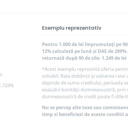
Exemplu reprezentativ
Pentru 1.000 de lei împrumutați pe 90
12% calculată pe lună și DAE de 289% 
returnată după 90 de zile: 1.249 de lei
*Acest exemplu reprezintă oferta pentru u
i
solvabil. Rata dobânzii și valoarea rate
depinde de suma creditului, perioada sel
1.724%
evaluării bonității dumneavoastră, prin
dumneavoastră de credit poate fi diferi
Nu se percep alte taxe sau comisioane.
timp si beneficiezi de aceste conditii