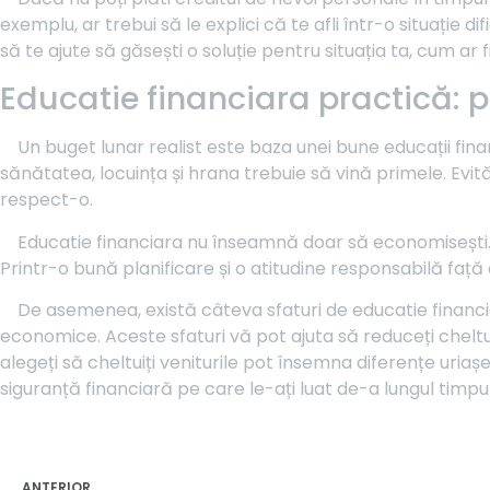
exemplu, ar trebui să le explici că te afli într-o situație di
să te ajute să găsești o soluție pentru situația ta, cum ar 
Educatie financiara practică: p
Un buget lunar realist este baza unei bune educații financ
sănătatea, locuința și hrana trebuie să vină primele. Evi
respect-o.
Educatie financiara nu înseamnă doar să economisești. În
Printr-o bună planificare și o atitudine responsabilă față d
De asemenea, există câteva sfaturi de educatie financia
economice. Aceste sfaturi vă pot ajuta să reduceți cheltuie
alegeți să cheltuiți veniturile pot însemna diferențe uriaș
siguranță financiară pe care le-ați luat de-a lungul timpul
ANTERIOR