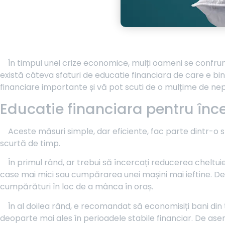
În timpul unei crize economice, mulți oameni se confrunt
există câteva sfaturi de educatie financiara de care e bi
financiare importante și vă pot scuti de o mulțime de nep
Educatie financiara pentru înc
Aceste măsuri simple, dar eficiente, fac parte dintr-o s
scurtă de timp.
În primul rând, ar trebui să încercați reducerea cheltuie
case mai mici sau cumpărarea unei mașini mai ieftine. De 
cumpărături în loc de a mânca în oraș.
În al doilea rând, e recomandat să economisiți bani din
deoparte mai ales în perioadele stabile financiar. De asemen