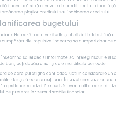
ficilă financiară și că ai nevoie de credit pentru a face față
fi amânarea plăților creditului sau închiderea creditului.
lanificarea bugetului
iare. Notează toate veniturile și cheltuielile. Identifică un
tă cumpărăturile impulsive. Încearcă să cumperi doar ce a
seamnă să iei decizii informate, să înțelegi riscurile și s
e bani, poți depăși chiar și cele mai dificile perioade.
ra de care puteți ține cont dacă luați în considerare un c
lile, dar și să economisiți bani. În cazul unei crize econo
e în gestionarea crizei. Pe scurt, în eventualitatea unei c
ui, de preferat în vremuri stabile financiar.