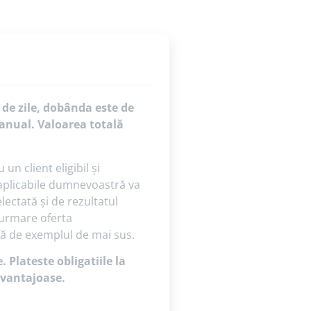
 de zile, dobânda este de
anual. Valoarea totală
n client eligibil și
i aplicabile dumnevoastră va
ectată și de rezultatul
 urmare oferta
tă de exemplul de mai sus.
 Plateste obligatiile la
 avantajoase.