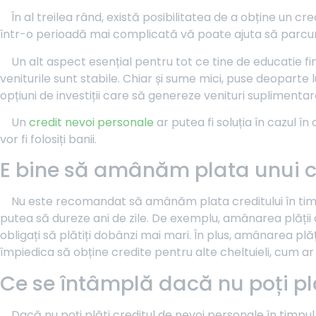
În al treilea rând, există posibilitatea de a obține un c
într-o perioadă mai complicată vă poate ajuta să parcurgeți
Un alt aspect esențial pentru tot ce tine de educatie f
veniturile sunt stabile. Chiar și sume mici, puse deoparte l
opțiuni de investiții care să genereze venituri suplimentare
Un
credit nevoi personale
ar putea fi soluția în cazul î
vor fi folosiți banii.
E bine să amânăm plata unui cr
Nu este recomandat să amânăm plata creditului în timp
putea să dureze ani de zile. De exemplu, amânarea plății cr
obligați să plătiți dobânzi mai mari. În plus, amânarea plă
împiedica să obține credite pentru alte cheltuieli, cum ar
Ce se întâmplă dacă nu poți plă
Dacă nu poți plăti creditul de nevoi personale în timpul