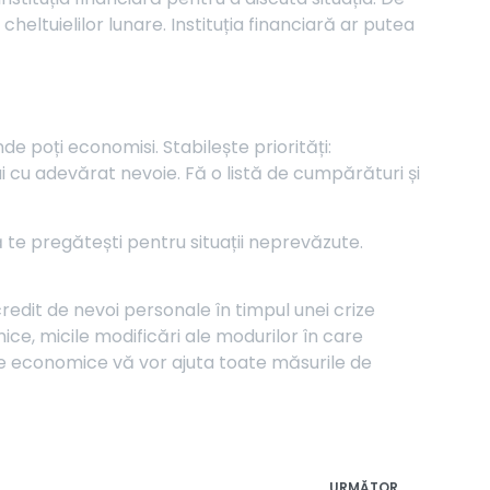
 cheltuielilor lunare. Instituția financiară ar putea
de poți economisi. Stabilește priorități:
i cu adevărat nevoie. Fă o listă de cumpărături și
ă te pregătești pentru situații neprevăzute.
redit de nevoi personale în timpul unei crize
mice, micile modificări ale modurilor în care
rize economice vă vor ajuta toate măsurile de
URMĂTOR