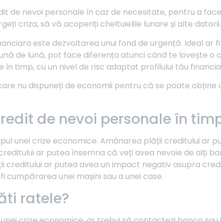
redit de nevoi personale în caz de necesitate, pentru a face
 criza, să vă acoperiți cheltuielile lunare și alte datorii.
inanciara este dezvoltarea unui fond de urgență. Ideal ar 
ună de lună, pot face diferența atunci când te lovește o criz
 în timp, cu un nivel de risc adaptat profilului tău financia
n care nu dispuneți de economii pentru că se poate obține u
edit de nevoi personale în tim
ul unei crize economice. Amânarea plății creditului ar p
editului ar putea însemna că veți avea nevoie de alți bani p
ții creditului ar putea avea un impact negativ asupra credi
 fi cumpărarea unei mașini sau a unei case.
ti ratele?
 unei crize economice, ar trebui să contactezi banca sau in