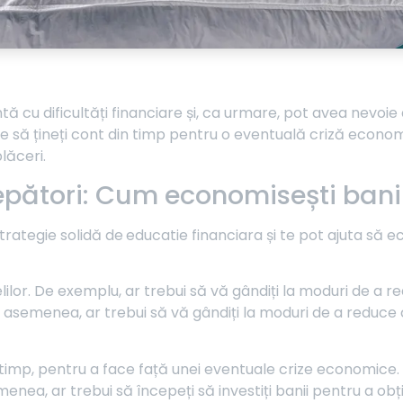
ă cu dificultăți financiare și, ca urmare, pot avea nevoie 
ne să țineți cont din timp pentru o eventuală criză econom
lăceri.
epători: Cum economisești bani 
trategie solidă de
educatie financiara și te pot ajuta să
lilor. De exemplu, ar trebui să vă gândiți la moduri de a re
asemenea, ar trebui să vă gândiți la moduri de a reduce c
 timp, pentru a face față unei eventuale crize economice.
ea, ar trebui să începeți să investiți banii pentru a obține