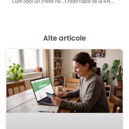
Cum obții un credit nevoi personale cu cea mai mica dobândă. Tot trebuie să știi
Credit rapid de la IFN Birou Credite Rapide. Ce tip de venit trebuie să ai pentru a lua un împrumut in rate
Alte articole