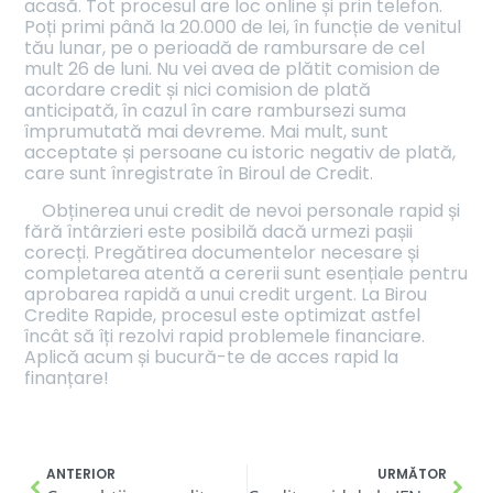
acasă. Tot procesul are loc online și prin telefon.
Poți primi până la 20.000 de lei, în funcție de venitul
tău lunar, pe o perioadă de rambursare de cel
mult 26 de luni. Nu vei avea de plătit comision de
acordare credit și nici comision de plată
anticipată, în cazul în care rambursezi suma
împrumutată mai devreme. Mai mult, sunt
acceptate și persoane cu istoric negativ de plată,
care sunt înregistrate în Biroul de Credit.
Obținerea unui credit de nevoi personale rapid și
fără întârzieri este posibilă dacă urmezi pașii
corecți. Pregătirea documentelor necesare și
completarea atentă a cererii sunt esențiale pentru
aprobarea rapidă a unui credit urgent. La Birou
Credite Rapide, procesul este optimizat astfel
încât să îți rezolvi rapid problemele financiare.
Aplică acum și bucură-te de acces rapid la
finanțare!
ANTERIOR
URMĂTOR