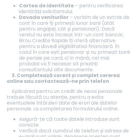
Cartea de identitate
– pentru verificarea
identității solicitantului.
Dovada veniturilor
– vorbim de un extras de
cont în care îți primești lunar banii (atât
pentru angajați, cât și pensionari). Dacă
venitul nu este încasat într-un cont bancar,
Birou Credite Rapide îți oferă alternative
pentru a dovedi eligibilitatea financiară. În
cazul în care ești pensionar și nu primești banii
de pensie pe card, ci în mână, cel mai
probabil va fi necesar să prezinți
consultantului alte documente.
3. Completează corect și complet cererea
online sau contactează-ne prin telefon
Aplicarea pentru un credit de nevoi personale
trebuie făcută cu atenție, pentru a evita
eventualele întârzieri date de erori ale datelor
personale. La completarea formularului online:
Asigură-te că toate datele introduse sunt
corecte.
Verifică dacă numărul de telefon și adresa de
e-mail sunt valide, deoarece acestea sunt