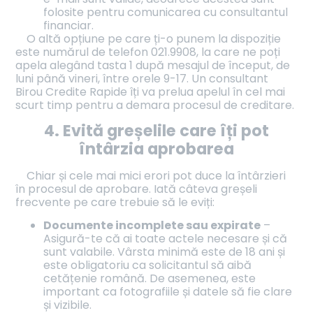
folosite pentru comunicarea cu consultantul
financiar.
O altă opțiune pe care ți-o punem la dispoziție
este numărul de telefon 021.9908, la care ne poți
apela alegând tasta 1 după mesajul de început, de
luni până vineri, între orele 9-17. Un consultant
Birou Credite Rapide îți va prelua apelul în cel mai
scurt timp pentru a demara procesul de creditare.
4. Evită greșelile care îți pot
întârzia aprobarea
Chiar și cele mai mici erori pot duce la întârzieri
în procesul de aprobare. Iată câteva greșeli
frecvente pe care trebuie să le eviți:
Documente incomplete sau expirate
–
Asigură-te că ai toate actele necesare și că
sunt valabile. Vârsta minimă este de 18 ani și
este obligatoriu ca solicitantul să aibă
cetățenie română. De asemenea, este
important ca fotografiile și datele să fie clare
și vizibile.