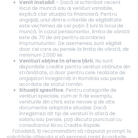
Venit instabil
– Dacă ai schimbat recent
locul de muncă sau ai venituri variabile,
explică clar situația ta financiară. Pentru
angajați, unul dintre criteriile de eligibilitate
este vechimea de cel puțin 3 luni la locul de
muncă. În cazul pensionarilor, limita de vârstă
este de 70 de ani pentru acordarea
împrumuturilor. De asemenea, sunt eligibili
doar cei care au pensie la limita de vârstă, de
minimum 2.000 lei.
Venituri obține în afara țării.
Nu sunt
disponibile credite pentru venituri obținute din
străinătate, ci doar pentru cele realizate de
angajatori înregistrați în România sau pensii
acordate de statul român.
Situații specifice.
Pentru categoriile de
venituri speciale, cum ar fi de exemplu,
veniturile din chirii, este nevoie și de alte
documente adaptate situației. Dacă
înregistrezi alt tip de venituri în afară de
salariu sau pensie, poți discuta punctual cu
consultantul Birou Credite Rapide.
Totodată, îți recomandăm să răspunzi prompt la
solicitările ofițerului și să semnezi rapid Acordurile