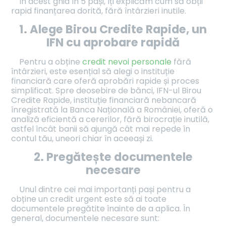
În acest ghid în 5 pași, îți explicăm cum să obții
rapid finanțarea dorită, fără întârzieri inutile.
1. Alege Birou Credite Rapide, un
IFN cu aprobare rapidă
Pentru a obține
credit nevoi personale
fără
întârzieri, este esențial să alegi o instituție
financiară care oferă aprobări rapide și proces
simplificat. Spre deosebire de bănci, IFN-ul Birou
Credite Rapide, instituție financiară nebancară
înregistrată la Banca Națională a României, oferă o
analiză eficientă a cererilor, fără birocrație inutilă,
astfel încât banii să ajungă cât mai repede în
contul tău, uneori chiar în aceeași zi.
2. Pregătește documentele
necesare
Unul dintre cei mai importanți pași pentru a
obține un credit urgent este să ai toate
documentele pregătite înainte de a aplica. În
general, documentele necesare sunt: