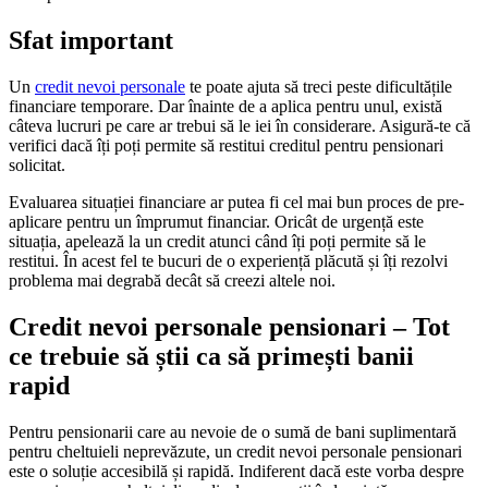
Sfat important
Un
credit nevoi personale
te poate ajuta să treci peste dificultățile
financiare temporare. Dar înainte de a aplica pentru unul, există
câteva lucruri pe care ar trebui să le iei în considerare. Asigură-te că
verifici dacă îți poți permite să restitui creditul pentru pensionari
solicitat.
Evaluarea situației financiare ar putea fi cel mai bun proces de pre-
aplicare pentru un împrumut financiar. Oricât de urgență este
situația, apelează la un credit atunci când îți poți permite să le
restitui. În acest fel te bucuri de o experiență plăcută și îți rezolvi
problema mai degrabă decât să creezi altele noi.
Credit nevoi personale pensionari – Tot
ce trebuie să știi ca să primești banii
rapid
Pentru pensionarii care au nevoie de o sumă de bani suplimentară
pentru cheltuieli neprevăzute, un credit nevoi personale pensionari
este o soluție accesibilă și rapidă. Indiferent dacă este vorba despre