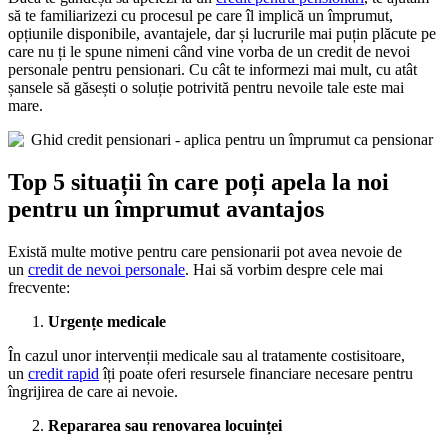
să te familiarizezi cu procesul pe care îl implică un împrumut,
opțiunile disponibile, avantajele, dar și lucrurile mai puțin plăcute pe
care nu ți le spune nimeni când vine vorba de un credit de nevoi
personale pentru pensionari. Cu cât te informezi mai mult, cu atât
șansele să găsești o soluție potrivită pentru nevoile tale este mai
mare.
Top 5 situații în care poți apela la noi
pentru un împrumut avantajos
Există multe motive pentru care pensionarii pot avea nevoie de
un
credit de nevoi personale
. Hai să vorbim despre cele mai
frecvente:
Urgențe medicale
În cazul unor intervenții medicale sau al tratamente costisitoare,
un
credit rapid
îți poate oferi resursele financiare necesare pentru
îngrijirea de care ai nevoie.
Repararea sau renovarea locuinței