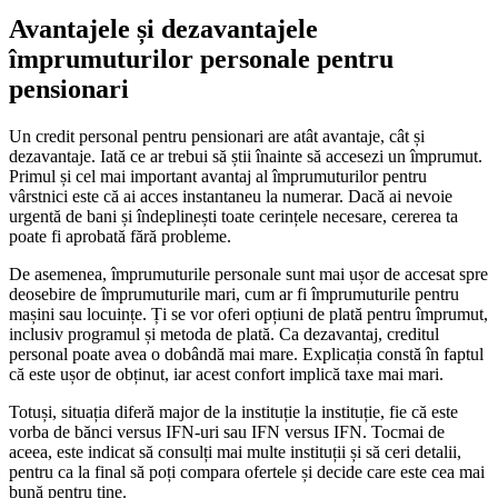
Avantajele și dezavantajele
împrumuturilor personale pentru
pensionari
Un credit personal pentru pensionari are atât avantaje, cât și
dezavantaje. Iată ce ar trebui să știi înainte să accesezi un împrumut.
Primul și cel mai important avantaj al împrumuturilor pentru
vârstnici este că ai acces instantaneu la numerar. Dacă ai nevoie
urgentă de bani și îndeplinești toate cerințele necesare, cererea ta
poate fi aprobată fără probleme.
De asemenea, împrumuturile personale sunt mai ușor de accesat spre
deosebire de împrumuturile mari, cum ar fi împrumuturile pentru
mașini sau locuințe. Ți se vor oferi opțiuni de plată pentru împrumut,
inclusiv programul și metoda de plată. Ca dezavantaj, creditul
personal poate avea o dobândă mai mare. Explicația constă în faptul
că este ușor de obținut, iar acest confort implică taxe mai mari.
Totuși, situația diferă major de la instituție la instituție, fie că este
vorba de bănci versus IFN-uri sau IFN versus IFN. Tocmai de
aceea, este indicat să consulți mai multe instituții și să ceri detalii,
pentru ca la final să poți compara ofertele și decide care este cea mai
bună pentru tine.