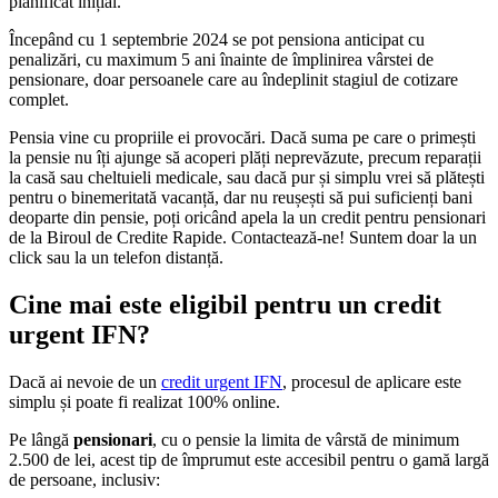
planificat inițial.
Începând cu 1 septembrie 2024 se pot pensiona anticipat cu
penalizări, cu maximum 5 ani înainte de împlinirea vârstei de
pensionare, doar persoanele care au îndeplinit stagiul de cotizare
complet.
Pensia vine cu propriile ei provocări. Dacă suma pe care o primești
la pensie nu îți ajunge să acoperi plăți neprevăzute, precum reparații
la casă sau cheltuieli medicale, sau dacă pur și simplu vrei să plătești
pentru o binemeritată vacanță, dar nu reușești să pui suficienți bani
deoparte din pensie, poți oricând apela la un credit pentru pensionari
de la Biroul de Credite Rapide. Contactează-ne! Suntem doar la un
click sau la un telefon distanță.
Cine mai este eligibil pentru un credit
urgent IFN?
Dacă ai nevoie de un
credit urgent IFN
, procesul de aplicare este
simplu și poate fi realizat 100% online.
Pe lângă
pensionari
, cu o pensie la limita de vârstă de minimum
2.500 de lei, acest tip de împrumut este accesibil pentru o gamă largă
de persoane, inclusiv: