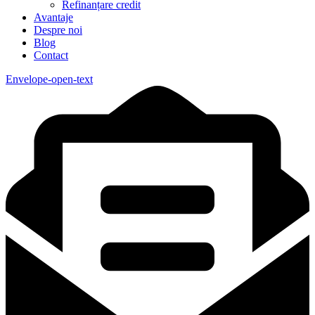
Refinanțare credit
Avantaje
Despre noi
Blog
Contact
Envelope-open-text