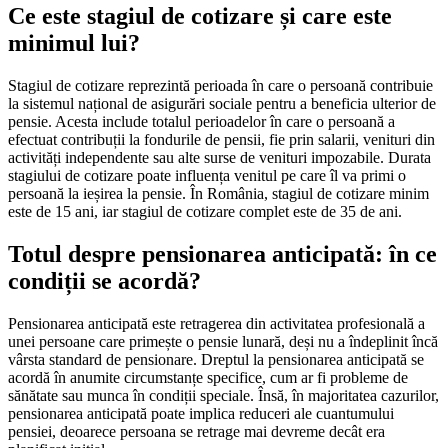
Ce este stagiul de cotizare și care este
minimul lui?
Stagiul de cotizare reprezintă perioada în care o persoană contribuie
la sistemul național de asigurări sociale pentru a beneficia ulterior de
pensie. Acesta include totalul perioadelor în care o persoană a
efectuat contribuții la fondurile de pensii, fie prin salarii, venituri din
activități independente sau alte surse de venituri impozabile. Durata
stagiului de cotizare poate influența venitul pe care îl va primi o
persoană la ieșirea la pensie. În România, stagiul de cotizare minim
este de 15 ani, iar stagiul de cotizare complet este de 35 de ani.
Totul despre pensionarea anticipată: în ce
condiții se acordă?
Pensionarea anticipată este retragerea din activitatea profesională a
unei persoane care primește o pensie lunară, deși nu a îndeplinit încă
vârsta standard de pensionare. Dreptul la pensionarea anticipată se
acordă în anumite circumstanțe specifice, cum ar fi probleme de
sănătate sau munca în condiții speciale. Însă, în majoritatea cazurilor,
pensionarea anticipată poate implica reduceri ale cuantumului
pensiei, deoarece persoana se retrage mai devreme decât era