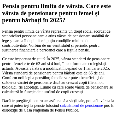
Pensia pentru limita de vârsta. Care este
vârsta de pensionare pentru femei și
pentru bărbați în 2025?
Pensia pentru limita de vârstă reprezintă un drept social acordat de
stat oricărei persoane care a atins vârsta de pensionare stabilită de
lege și care a îndeplinit cel puțin condițiile minime de
contributivitate. Vorbim de un venit stabil și periodic pentru
susținerea financiară a persoanei care a ieșit la pensie.
Ce este important de știut? În 2025, vârsta standard de pensionare
pentru femei este de 62 ani și 4 luni, în conformitate cu legislația
actuală. Această vârstă s-a modificat începând cu 1 ianuarie 2025.
Vârsta standard de pensionare pentru bărbați este de 65 de ani.
Conform noii legi a pensiilor, femeile vor putea beneficia și de
scăderea vârstei de pensionare dacă au crescut copii (fie ai lor,
biologici, fie adoptați). Lunile cu care scade vârsta de pensionare se
calculează în funcție de numărul de copii crescuți.
Dacă te pregătești pentru această etapă a vieții tale, poți afla vârsta la
care ai putea ieși la pensie folosind
calculatorul de pensionare
pus la
dispoziție de Casa Națională de Pensii Publice.