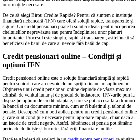
informațiile necesare.
De ce să alegi Birou Credite Rapide? Pentru că suntem o instituție
financiară nebancară (IFN) care oferă soluții rapide, transparente și
sigure. Un credit pensionari poate fi soluția ideală pentru acoperirea
cheltuielilor neprevăzute sau pentru îndeplinirea unor planuri
importante. Procesul este simplu, rapid și transparent, astfel încât să
beneficiezi de banii de care ai nevoie fără bătăi de cap.
Credit pensionari online – Condiții și
opțiuni IFN
Credit pensionari online este o soluție financiară simplă și rapidă
pentru seniorii care au nevoie de un sprijin financiar suplimentar.
Obținerea unui credit pensionari online depinde de vârsta maximă
admisă, de venitul lunar și de gradul de îndatorare. IFN-urile pun la
dispoziție opțiuni de credit adaptate, care se pot accesa fără drumuri
la bancă și cu documente minime, cum ar fi buletinul și talonul de
pensie. Descoperă cum poți aplica pentru un credit pensionari online
și care sunt condițiile necesare pentru aprobare rapidă, chiar dacă ai
un istoric de credit negativ. Astfel, bătrânețea și pensia pot rămâne
perioade de liniște și bucurie, fără griji financiare inutile.
Dacă te gândești să apelezi la un
credit pentru pensionari
, te ajutăm