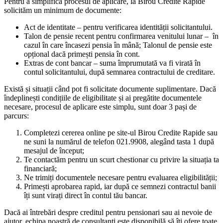
Pentru a simplifica procesul de aplicare, la Birou Credite Rapide
solicităm un minimum de documente:
Act de identitate – pentru verificarea identității solicitantului.
Talon de pensie recent pentru confirmarea venitului lunar – în
cazul în care încasezi pensia în mână; Talonul de pensie este
opțional dacă primești pensia în cont.
Extras de cont bancar – suma împrumutată va fi virată în
contul solicitantului, după semnarea contractului de creditare.
Există și situații când pot fi solicitate documente suplimentare. Dacă
îndeplinești condițiile de eligibilitate și ai pregătite documentele
necesare, procesul de aplicare este simplu, sunt doar 3 pași de
parcurs:
Completezi cererea online pe site-ul Birou Credite Rapide sau
ne suni la numărul de telefon 021.9908, alegând tasta 1 după
mesajul de început;
Te contactăm pentru un scurt chestionar cu privire la situația ta
financiară;
Ne trimiți documentele necesare pentru evaluarea eligibilității;
Primești aprobarea rapid, iar după ce semnezi contractul banii
îți sunt virați direct în contul tău bancar.
Dacă ai întrebări despre creditul pentru pensionari sau ai nevoie de
ajutor, echipa noastră de consultanți este disponibilă să îți ofere toate