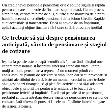
Un credit nevoi personale pensionari este o soluție sigură și rapidă
pentru cei care au nevoie de finanțare suplimentară. Cu un proces
simplificat, cerințe minime de eligibilitate și posibilitatea de a primi
banii în aceeași zi, creditele pensionari de la Birou Credite Rapide
sunt accesibile și transparente. Dacă ai nevoie de un împrumut,
aplică acum și obține finanțare fără stres și fără birocrație inutilă!
Ce trebuie să știi despre pensionarea
anticipată, vârsta de pensionare și stagiul
de cotizare
Ieșirea la pensie este o etapă semnificativă, marcând sfârșitul unei
cariere profesionale și începutul unei noi etape din viață. Pentru
mulți oameni, pensionarea reprezintă un moment primit cu
entuziasm, cu planuri de relaxare și timp liber, dar și cu provocări și
ajustări ale stilului de viață. Este un moment crucial în care trebuie
să-ți gestionezi finanțele, să-ți planifici activitățile și să-ți adaptezi
obiectivele și prioritățile pentru a te asigura că te bucuri de o
pensionare fericită și împlinită. Dacă ești pe cale să te pensionezi,
probabil ai multe întrebări despre vârsta de pensionare sau stagiul de
cotizare. Iată câteva răspunsuri la cele mai întâlnite întrebări legate
de ieșirea la pensie.