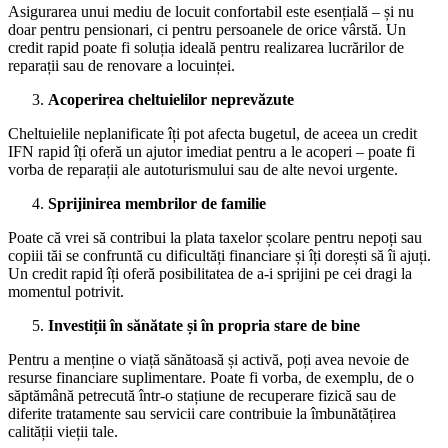
Asigurarea unui mediu de locuit confortabil este esențială – și nu
doar pentru pensionari, ci pentru persoanele de orice vârstă. Un
credit rapid poate fi soluția ideală pentru realizarea lucrărilor de
reparații sau de renovare a locuinței.
Acoperirea cheltuielilor neprevăzute
Cheltuielile neplanificate îți pot afecta bugetul, de aceea un credit
IFN rapid îți oferă un ajutor imediat pentru a le acoperi – poate fi
vorba de reparații ale autoturismului sau de alte nevoi urgente.
Sprijinirea membrilor de familie
Poate că vrei să contribui la plata taxelor școlare pentru nepoți sau
copiii tăi se confruntă cu dificultăți financiare și îți dorești să îi ajuți.
Un credit rapid îți oferă posibilitatea de a-i sprijini pe cei dragi la
momentul potrivit.
Investiții în sănătate și în propria stare de bine
Pentru a menține o viață sănătoasă și activă, poți avea nevoie de
resurse financiare suplimentare. Poate fi vorba, de exemplu, de o
săptămână petrecută într-o stațiune de recuperare fizică sau de
diferite tratamente sau servicii care contribuie la îmbunătățirea
calității vieții tale.