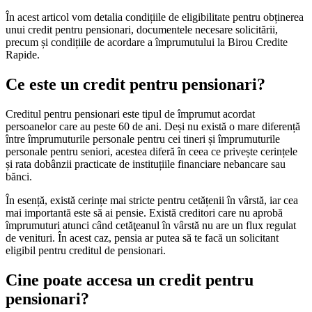
În acest articol vom detalia condițiile de eligibilitate pentru obținerea
unui credit pentru pensionari, documentele necesare solicitării,
precum și condițiile de acordare a împrumutului la Birou Credite
Rapide.
Ce este un credit pentru pensionari?
Creditul pentru pensionari este tipul de împrumut acordat
persoanelor care au peste 60 de ani. Deși nu există o mare diferență
între împrumuturile personale pentru cei tineri și împrumuturile
personale pentru seniori, acestea diferă în ceea ce privește cerințele
și rata dobânzii practicate de instituțiile financiare nebancare sau
bănci.
În esență, există cerințe mai stricte pentru cetățenii în vârstă, iar cea
mai importantă este să ai pensie. Există creditori care nu aprobă
împrumuturi atunci când cetăţeanul în vârstă nu are un flux regulat
de venituri. În acest caz, pensia ar putea să te facă un solicitant
eligibil pentru creditul de pensionari.
Cine poate accesa un credit pentru
pensionari?