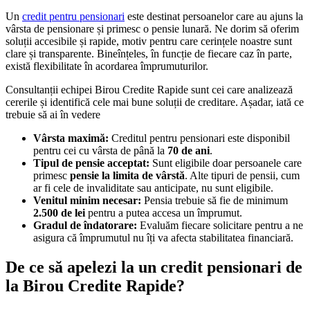
Un
credit pentru pensionari
este destinat persoanelor care au ajuns la
vârsta de pensionare și primesc o pensie lunară. Ne dorim să oferim
soluții accesibile și rapide, motiv pentru care cerințele noastre sunt
clare și transparente. Bineînțeles, în funcție de fiecare caz în parte,
există flexibilitate în acordarea împrumuturilor.
Consultanții echipei Birou Credite Rapide sunt cei care analizează
cererile și identifică cele mai bune soluții de creditare. Așadar, iată ce
trebuie să ai în vedere
Vârsta maximă:
Creditul pentru pensionari este disponibil
pentru cei cu vârsta de până la
70 de ani
.
Tipul de pensie acceptat:
Sunt eligibile doar persoanele care
primesc
pensie la limita de vârstă
. Alte tipuri de pensii, cum
ar fi cele de invaliditate sau anticipate, nu sunt eligibile.
Venitul minim necesar:
Pensia trebuie să fie de minimum
2.500 de lei
pentru a putea accesa un împrumut.
Gradul de îndatorare:
Evaluăm fiecare solicitare pentru a ne
asigura că împrumutul nu îți va afecta stabilitatea financiară.
De ce să apelezi la un credit pensionari de
la Birou Credite Rapide
?