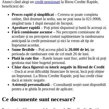
Atunci când alegi un
credit pensionari
la Birou Credite Rapide,
beneficiezi de:
Proces rapid și simplificat
– Cererea se poate completa
online, fără drumuri la sediu, sau ne poți suna la 021.9908,
alegând tasta 1 după mesajul de început.
Aprobare rapidă
– Poți primi răspunsul și banii în aceeași zi.
Fără comisioane ascunse
– Nu percepem comisioane de
acordare și nu percepem costuri suplimentare la rambursarea
anticipată la credit pensionari și nici la vreun alt tip de
împrumut acordat.
Sume flexibile
– Poți accesa până la
20.000 de lei
, iar
perioada de rambursare este de cel mult 26 de luni.
Plată în rate fixe
– Ratele lunare sunt fixe, astfel încât să poți
gestiona mai bine bugetul personal.
Chiar daca figurezi cu istoric negativ in Biroul de Credit
– Dacă ai avut dificultăți financiare în trecut, încă poți obține
un împrumut. La Birou Credite Rapide, poți lua credit chiar
dacă ai istoric negativ.
Asistență personalizată
– Consultanții noștri sunt disponibili
pentru a te ghida în procesul de aplicare.
Ce documente sunt necesare?