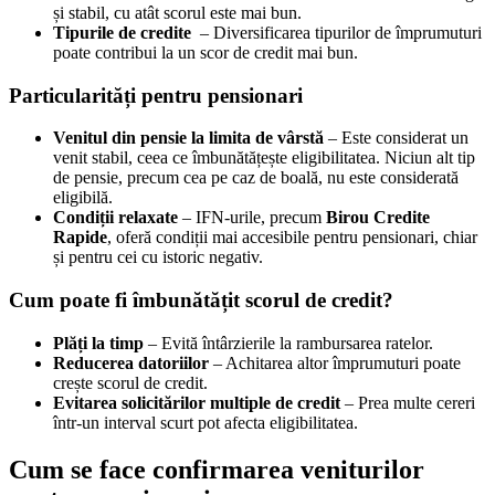
și stabil, cu atât scorul este mai bun.
Tipurile de credite
– Diversificarea tipurilor de împrumuturi
poate contribui la un scor de credit mai bun.
Particularități pentru pensionari
Venitul din pensie la limita de vârstă
– Este considerat un
venit stabil, ceea ce îmbunătățește eligibilitatea. Niciun alt tip
de pensie, precum cea pe caz de boală, nu este considerată
eligibilă.
Condiții relaxate
– IFN-urile, precum
Birou Credite
Rapide
, oferă condiții mai accesibile pentru pensionari, chiar
și pentru cei cu istoric negativ.
Cum poate fi îmbunătățit scorul de credit?
Plăți la timp
– Evită întârzierile la rambursarea ratelor.
Reducerea datoriilor
– Achitarea altor împrumuturi poate
crește scorul de credit.
Evitarea solicitărilor multiple de credit
– Prea multe cereri
într-un interval scurt pot afecta eligibilitatea.
Cum se face confirmarea veniturilor