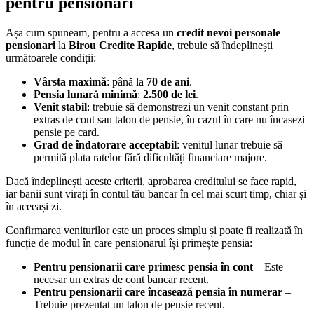
pentru pensionari
Așa cum spuneam, pentru a accesa un
credit nevoi personale
pensionari
la
Birou Credite Rapide
, trebuie să îndeplinești
următoarele condiții:
Vârsta maximă
: până la
70 de ani
.
Pensia lunară minimă
:
2.500 de lei
.
Venit stabil
: trebuie să demonstrezi un venit constant prin
extras de cont sau talon de pensie, în cazul în care nu încasezi
pensie pe card.
Grad de îndatorare acceptabil
: venitul lunar trebuie să
permită plata ratelor fără dificultăți financiare majore.
Dacă îndeplinești aceste criterii, aprobarea creditului se face rapid,
iar banii sunt virați în contul tău bancar în cel mai scurt timp, chiar și
în aceeași zi.
Confirmarea veniturilor este un proces simplu și poate fi realizată în
funcție de modul în care pensionarul își primește pensia:
Pentru pensionarii care primesc pensia în cont
– Este
necesar un extras de cont bancar recent.
Pentru pensionarii care încasează pensia în numerar
–
Trebuie prezentat un talon de pensie recent.