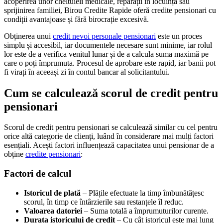
acoperirea unor cheltuieli medicale, reparații în locuință sau
sprijinirea familiei, Birou Credite Rapide oferă credite pensionari cu
condiții avantajoase și fără birocrație excesivă.
Obținerea unui
credit nevoi personale pensionari
este un proces
simplu și accesibil, iar documentele necesare sunt minime, iar rolul
lor este de a verifica venitul lunar și de a calcula suma maximă pe
care o poți împrumuta. Procesul de aprobare este rapid, iar banii pot
fi virați în aceeași zi în contul bancar al solicitantului.
Cum se calculează scorul de credit pentru
pensionari
Scorul de credit pentru pensionari se calculează similar cu cel pentru
orice altă categorie de clienți, luând în considerare mai mulți factori
esențiali. Acești factori influențează capacitatea unui pensionar de a
obține
credite pensionari
:
Factori de calcul
Istoricul de plată
– Plățile efectuate la timp îmbunătățesc
scorul, în timp ce întârzierile sau restanțele îl reduc.
Valoarea datoriei
– Suma totală a împrumuturilor curente.
Durata istoricului de credit
– Cu cât istoricul este mai lung