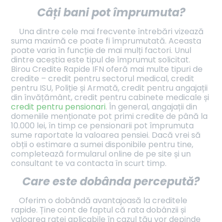
Câți bani pot împrumuta?
Una dintre cele mai frecvente întrebări vizează
suma maximă ce poate fi împrumutată. Aceasta
poate varia în funcție de mai mulți factori. Unul
dintre aceștia este tipul de împrumut solicitat.
Birou Credite Rapide IFN oferă mai multe tipuri de
credite – credit pentru sectorul medical, credit
pentru ISU, Poliție și Armată, credit pentru angajații
din învățământ, credit pentru cabinete medicale și
credit pentru pensionari
. În general, angajații din
domeniile menționate pot primi credite de până la
10.000 lei, în timp ce pensionarii pot împrumuta
sume raportate la valoarea pensiei. Dacă vrei să
obții o estimare a sumei disponibile pentru tine,
completează formularul online de pe site și un
consultant te va contacta în scurt timp.
Care este dobânda percepută?
Oferim o dobândă avantajoasă la creditele
rapide. Ține cont de faptul că rata dobânzii și
valoarea ratei aplicabile în cazul tău vor depinde