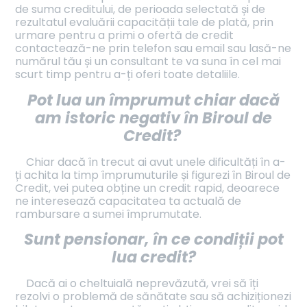
de suma creditului, de perioada selectată și de
rezultatul evaluării capacității tale de plată, prin
urmare pentru a primi o ofertă de credit
contactează-ne prin telefon sau email sau lasă-ne
numărul tău și un consultant te va suna în cel mai
scurt timp pentru a-ți oferi toate detaliile.
Pot lua un împrumut chiar dacă
am istoric negativ în Biroul de
Credit?
Chiar dacă în trecut ai avut unele dificultăți în a-
ți achita la timp împrumuturile și figurezi în Biroul de
Credit, vei putea obține un credit rapid, deoarece
ne interesează capacitatea ta actuală de
rambursare a sumei împrumutate.
Sunt pensionar, în ce condiții pot
lua credit?
Dacă ai o cheltuială neprevăzută, vrei să îți
rezolvi o problemă de sănătate sau să achiziționezi