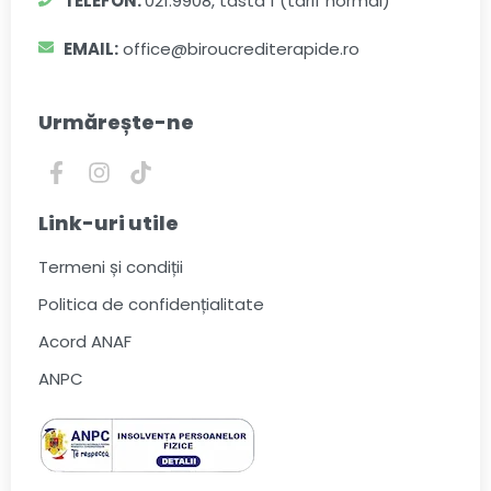
TELEFON:
021.9908, tasta 1 (tarif normal)
EMAIL:
office@biroucrediterapide.ro
Urmărește-ne
Link-uri utile
Termeni și condiții
Politica de confidențialitate
Acord ANAF
ANPC