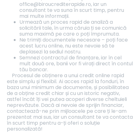
office@biroucrediterapide.ro, iar un
consultant te va suna în scurt timp, pentru
mai multe informații.
Urmează un proces rapid de analiză a
solicitării tale, în urma căruia ți se comunică
suma maximă pe care o poți împrumuta.
Ne trimiți documentele necesare – poți face
acest lucru online, nu este nevoie să te
deplasezi la sediul nostru.
Semnezi contractul de finanțare, iar în cel
mult două ore, banii vor fi virați direct în contul
tău bancar.
Procesul de obținere a unui credit online rapid
este simplu și flexibil.
Ai acces rapid la fonduri, în
baza unui minimum de documente, și posibilitatea
de a obține credit chiar și cu un istoric negativ,
astfel încât îți vei putea acoperi diverse cheltuieli
neprevăzute. Dacă ai nevoie de sprijin financiar,
contactează-ne prin mijloacele pe care ți le-am
prezentat mai sus, iar un consultant te va contacta
în scurt timp pentru a-ți oferi o soluție
personalizată!