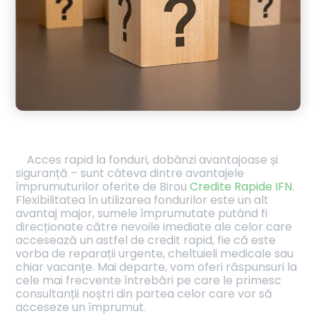
Acces rapid la fonduri, dobânzi avantajoase și
siguranță – sunt câteva dintre avantajele
împrumuturilor oferite de Birou
Credite Rapide IFN
.
Flexibilitatea în utilizarea fondurilor este un alt
avantaj major, sumele împrumutate putând fi
direcționate către nevoile imediate ale celor care
accesează un astfel de credit rapid, fie că este
vorba de reparații urgente, cheltuieli medicale sau
chiar vacanțe. Mai departe, vom oferi răspunsuri la
cele mai frecvente întrebări pe care le primesc
consultanții noștri din partea celor care vor să
acceseze un împrumut.