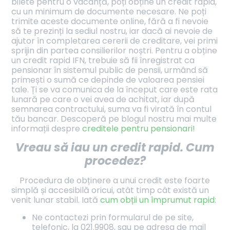
bilete pentru o vacanță, poți obține un credit rapid,
cu un minimum de documente necesare. Ne poți
trimite aceste documente online, fără a fi nevoie
să te prezinți la sediul nostru, iar dacă ai nevoie de
ajutor în completarea cererii de creditare, vei primi
sprijin din partea consilierilor noștri. Pentru a obține
un credit rapid IFN, trebuie să fii înregistrat ca
pensionar în sistemul public de pensii, urmând să
primești o sumă ce depinde de valoarea pensiei
tale. Ți se va comunica de la început care este rata
lunară pe care o vei avea de achitat, iar după
semnarea contractului, suma va fi virată în contul
tău bancar. Descoperă pe blogul nostru mai multe
informații despre
creditele pentru pensionari!
Vreau să iau un credit rapid. Cum
procedez?
Procedura de obținere a unui credit este foarte
simplă și accesibilă oricui, atât timp cât există un
venit lunar stabil. Iată
cum obții un împrumut rapid
:
Ne contactezi prin formularul de pe site,
telefonic, la 021.9908, sau pe adresa de mail