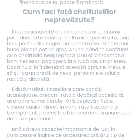
financiară ce nu poate fi amânată
Cum faci față cheltuielilor
neprevă
zute?
Întotdeauna este o idee bună să ai economii
puse deoparte pentru cheltuieli neprevăzute, sau
bani pentru zile negre. Dar uneori chiar și cele mai
bune planuri pot da greș. Atunci când te confrunți
cu o cheltuială neașteptată și nu ai la îndemână
banii necesari poți apela la o rudă sau un prieten.
Dacă nu ai la îndemână această opțiune, trebuie
să știi ca un credit de nevoi personale e soluția
rapidă și discretă.
Există instituții financiare care condiții
avantajoase, precum: rata a dobânzii accesibilă,
acordare sumei cerute fără deplasări fizice,
virarea banilor direct în cont, rate fixe, condiții
transparent, proces facil de acordare a unui credit
de nevoi personale.
Iată câteva aspecte importante de luat în
considerare înainte de accesarea oricărui tip de