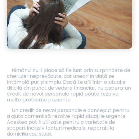
Nimănui nu-i place să fie luat prin surprindere de
cheltuieli neprevăzute, dar uneori în viață se
întâmplă pur și simplu. Dacă te afli într-o situație
dificilă din punct de vedere financiar, nu dispera: un
credit de nevoi personale rapid poate rezolva
multe probleme presante.
Un credit de nevoi personale e conceput pentru
a ajuta oamenii să rezolve rapid situațiile urgente.
Acestea pot fi utilizate pentru o varietate de
scopuri, inclusiv facturi medicale, reparații la
domiciliu sau studii.