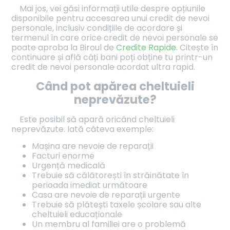
Mai jos, vei găsi informații utile despre opțiunile
disponibile pentru accesarea unui credit de nevoi
personale, inclusiv condițiile de acordare și
termenul în care orice credit de nevoi personale se
poate aproba la Biroul de
Credite Rapide
. Citește în
continuare și află câți bani poți obține tu printr-un
credit de nevoi personale acordat ultra rapid.
Când pot apărea cheltuieli
neprevă
zute?
Este posibil să apară oricând cheltuieli
neprevăzute. Iată câteva exemple:
Mașina are nevoie de reparații
Facturi enorme
Urgență medicală
Trebuie să călătorești în străinătate în
perioada imediat următoare
Casa are nevoie de reparații urgente
Trebuie să plătești taxele școlare sau alte
cheltuieli educaționale
Un membru al familiei are o problemă