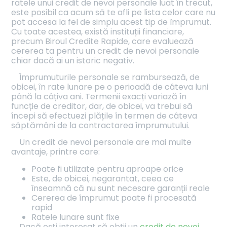
ratele unui credit de nevoi personale luat în trecut,
este posibil ca acum să te afli pe lista celor care nu
pot accesa la fel de simplu acest tip de împrumut.
Cu toate acestea, există instituții financiare,
precum Biroul Credite Rapide, care evaluează
cererea ta pentru un credit de nevoi personale
chiar dacă ai un istoric negativ.
Împrumuturile personale se rambursează, de
obicei, în rate lunare pe o perioadă de câteva luni
până la câțiva ani. Termenii exacți variază în
funcție de creditor, dar, de obicei, va trebui să
începi să efectuezi plățile în termen de câteva
săptămâni de la contractarea împrumutului.
Un credit de nevoi personale are mai multe
avantaje, printre care:
Poate fi utilizate pentru aproape orice
Este, de obicei, negarantat, ceea ce
înseamnă că nu sunt necesare garanții reale
Cererea de împrumut poate fi procesată
rapid
Ratele lunare sunt fixe
Dacă ești interesat să obții un
credit de nevoi