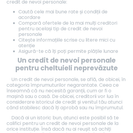
credit de nevoi personale:
Caută cele mai bune rate și condiții de
acordare
Compară ofertele de la mai mulți creditori
pentru același tip de credit de nevoi
personale
Citește informațiile scrise cu litere mici cu
atenție
Asigură-te că îți poți permite plățile lunare
Un credit de nevoi personale
pentru cheltuieli neprevăzute
Un credit de nevoi personale, se află, de obicei, în
categoria împrumuturilor negarantate. Ceea ce
înseamnă că nu necesită garanții, cum ar fi o
mașină sau o casă. De obicei, creditorii vor lua în
considerare istoricul de credit și venitul tău atunci
când stabilesc dacă îți aprobă sau nu împrumutul.
Dacă ai un istoric bun, atunci este posibil să te
califici pentru un credit de nevoi personale de la
orice instituție. Însă dacă nu ai reușit să achiți