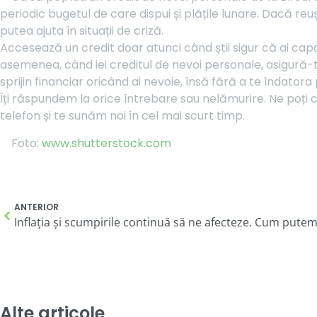
periodic bugetul de care dispui și plățile lunare. Dacă reu
putea ajuta în situații de criză.
Accesează un credit doar atunci când știi sigur că ai capa
asemenea, când iei creditul de nevoi personale, asigură-te
sprijin financiar oricând ai nevoie, însă fără a te îndato
Îți răspundem la orice întrebare sau nelămurire. Ne poți
telefon și te sunăm noi în cel mai scurt timp.
Foto:
www.shutterstock.com
ANTERIOR
Alte articole