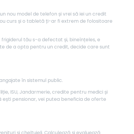
un nou model de telefon și vrei să iei un credit
u curs și o tabletă ți-ar fi extrem de folositoare
igiderul tău s-a defectat și, bineînțeles, e
e de a opta pentru un credit, decide care sunt
angajate în sistemul public.
iție, ISU, Jandarmerie, credite pentru medici și
 ești pensionar, vei putea beneficia de oferte
nituri și cheltuieli. Calculează și evaluează