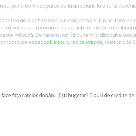
șești, pune bani deoparte de la un salariu la altul și desch
citatea de a achita încă o sumă de bani în plus, fără ca ac
 că vei putea returna creditul, sub formă de rată lunară, l
ra peste măsură. Ce facem noi? Îți punem la dispoziție toa
 contacta pe
Facebook Birou Credite Rapide
, telefonic la
Inflația și scumpirile continuă să ne afecteze. Cum putem face față ratelor dobânzilor la credite?