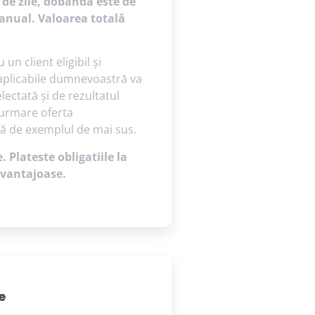
 de zile, dobânda este de
anual. Valoarea totală
n client eligibil și
i aplicabile dumnevoastră va
ectată și de rezultatul
 urmare oferta
tă de exemplul de mai sus.
 Plateste obligatiile la
 avantajoase.
e