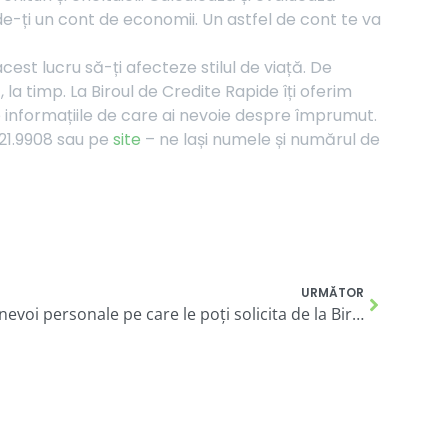
ide-ți un cont de economii. Un astfel de cont te va
est lucru să-ți afecteze stilul de viață. De
a timp. La Biroul de Credite Rapide îți oferim
te informațiile de care ai nevoie despre împrumut.
 021.9908 sau pe
site
– ne lași numele și numărul de
URMĂTOR
Ești bugetar? Tipuri de credite de nevoi personale pe care le poți solicita de la Biroul de Credite Rapide și avantajele acestora