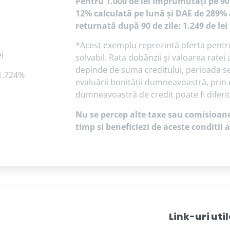
Pentru 1.000 de lei împrumutați pe 90
12% calculată pe lună și DAE de 289% 
returnată după 90 de zile: 1.249 de lei
*Acest exemplu reprezintă oferta pentru u
i
solvabil. Rata dobânzii și valoarea rate
depinde de suma creditului, perioada sel
1.724%
evaluării bonității dumneavoastră, prin
dumneavoastră de credit poate fi diferi
Nu se percep alte taxe sau comisioane.
timp si beneficiezi de aceste conditii
Link-uri util