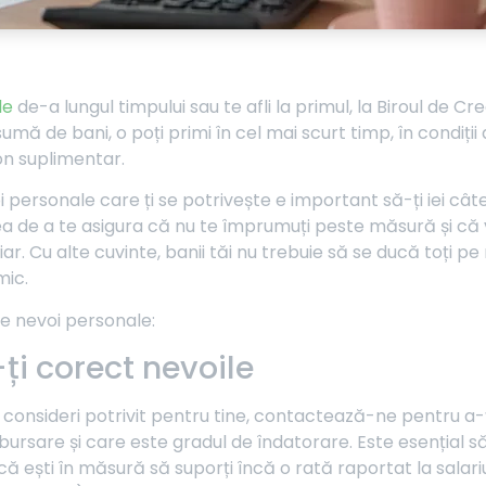
le
de-a lungul timpului sau te afli la primul, la Biroul de Cre
ă de bani, o poți primi în cel mai scurt timp, în condiții a
on suplimentar.
oi personale care ți se potrivește e important să-ți iei c
eea de a te asigura că nu te împrumuți peste măsură și că v
ar. Cu alte cuvinte, banii tăi nu trebuie să se ducă toți pe r
omic.
 de nevoi personale:
ți corect nevoile
consideri potrivit pentru tine, contactează-ne pentru a-ț
ursare și care este gradul de îndatorare. Este esențial să
dacă ești în măsură să suporți încă o rată raportat la salariul