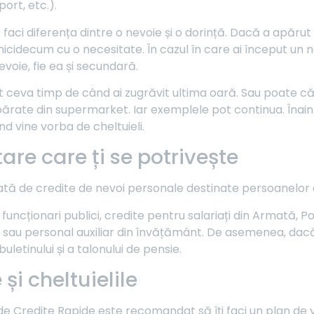
port, etc.).
 faci diferența dintre o nevoie și o dorință. Dacă a apărut 
icidecum cu o necesitate. În cazul în care ai început un no
voie, fie ea și secundară.
 ceva timp de când ai zugrăvit ultima oară. Sau poate că fr
ate din supermarket. Iar exemplele pot continua. Înaint
ând vine vorba de cheltuieli.
are care ți se potrivește
iată de credite de nevoi personale destinate persoanelor 
uncționari publici, credite pentru salariați din Armată, Pol
i sau personal auxiliar din învățământ. De asemenea, dacă
uletinului și a talonului de pensie.
și cheltuielile
de Credite Rapide este recomandat să îți faci un plan de ve