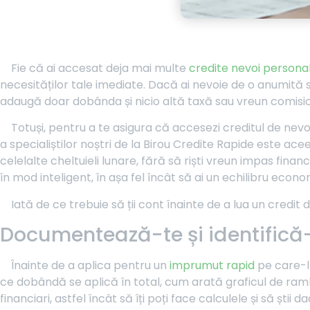
Fie că ai accesat deja mai multe
credite nevoi persona
necesităților tale imediate. Dacă ai nevoie de o anumită sum
adaugă doar dobânda și nicio altă taxă sau vreun comisi
Totuși, pentru a te asigura că accesezi creditul de nev
a specialiștilor noștri de la Birou Credite Rapide este ac
celelalte cheltuieli lunare, fără să riști vreun impas financi
în mod inteligent, în așa fel încât să ai un echilibru econ
Iată de ce trebuie să ții cont înainte de a lua un credit
Documentează-te și identifică-
Înainte de a aplica pentru un
imprumut rapid
pe care-l 
ce dobândă se aplică în total, cum arată graficul de ramb
financiari, astfel încât să îți poți face calculele și să știi 