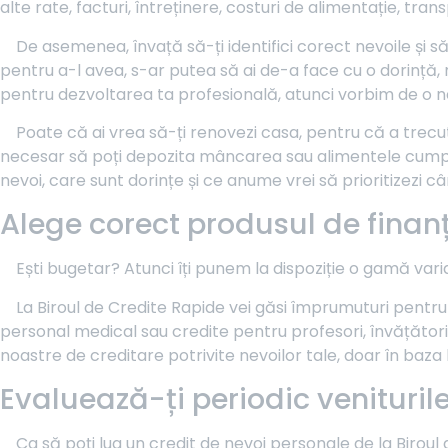
alte rate, facturi, întreținere, costuri de alimentație, trans
De asemenea, învață să-ți identifici corect nevoile și să
pentru a-l avea, s-ar putea să ai de-a face cu o dorință, n
pentru dezvoltarea ta profesională, atunci vorbim de o ne
Poate că ai vrea să-ți renovezi casa, pentru că a trecut
necesar să poți depozita mâncarea sau alimentele cumpăr
nevoi, care sunt dorințe și ce anume vrei să prioritizezi c
Alege corect produsul de finanț
Ești bugetar? Atunci îți punem la dispoziție o gamă var
La Biroul de Credite Rapide vei găsi împrumuturi pentru f
personal medical sau credite pentru profesori, învățător
noastre de creditare potrivite nevoilor tale, doar în baza b
Evaluează-ți periodic veniturile 
Ca să poți lua un credit de nevoi personale de la Biroul 