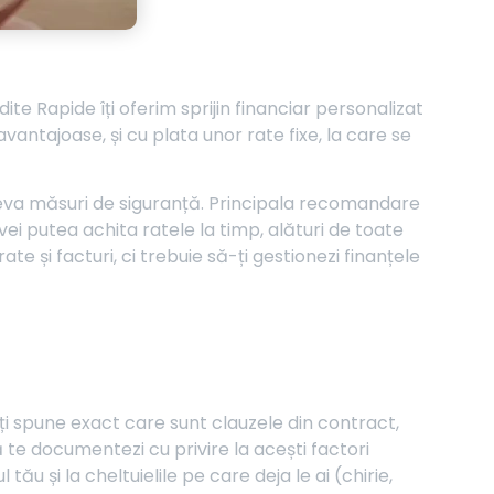
dite Rapide îți oferim sprijin financiar personalizat
vantajoase, și cu plata unor rate fixe, la care se
âteva măsuri de siguranță. Principala recomandare
ei putea achita ratele la timp, alături de toate
ate și facturi, ci trebuie să-ți gestionezi finanțele
i spune exact care sunt clauzele din contract,
 te documentezi cu privire la acești factori
 tău și la cheltuielile pe care deja le ai (chirie,