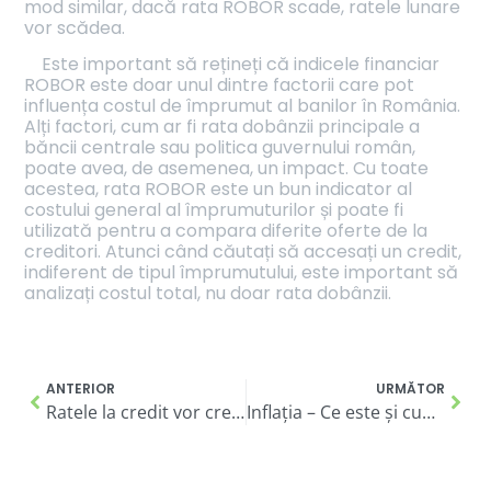
mod similar, dacă rata ROBOR scade, ratele lunare
vor scădea.
Este important să rețineți că indicele financiar
ROBOR este doar unul dintre factorii care pot
influența costul de împrumut al banilor în România.
Alți factori, cum ar fi rata dobânzii principale a
băncii centrale sau politica guvernului român,
poate avea, de asemenea, un impact. Cu toate
acestea, rata ROBOR este un bun indicator al
costului general al împrumuturilor și poate fi
utilizată pentru a compara diferite oferte de la
creditori. Atunci când căutați să accesați un credit,
indiferent de tipul împrumutului, este important să
analizați costul total, nu doar rata dobânzii.
ANTERIOR
URMĂTOR
Ratele la credit vor crește după 9 luni de amânare. Află cum poți evita „capcana financiară” în această perioadă
Inflația – Ce este și cum ne afectează? Află tot ce trebuie să știi despre acest subiect!