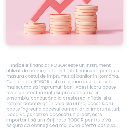
Indicele financiar ROBOR este un instrument
utilizat de bănci și alte instituții financiare pentru a
măsura costul de împrumut al banilor în România.
Cu cât rata ROBOR este mai mare, cu atât este
mai scump să împrumuți bani. Acest lucru poate
avea un efect în lanț asupra economiei în
ansamblu, conducând la creșterea inflației și a
ratelor dobânzilor. În cele din urmă, acest lucru
poate îngreuna accesul oamenilor la împrumuturi.
Dacă vă gândiți să accesați un credit, este
important să urmăriți rata ROBOR pentru a vă
asigura că obțineți cea mai bună ofertă posibilă.