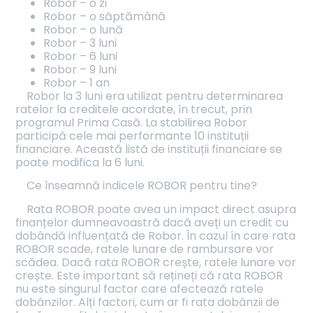
Robor – o zi
Robor – o săptămână
Robor – o lună
Robor – 3 luni
Robor – 6 luni
Robor – 9 luni
Robor – 1 an
Robor la 3 luni era utilizat pentru determinarea
ratelor la creditele acordate, în trecut, prin
programul Prima Casă. La stabilirea Robor
participă cele mai performante 10 instituții
financiare. Această listă de instituții financiare se
poate modifica la 6 luni.
Ce înseamnă indicele ROBOR pentru tine?
Rata ROBOR poate avea un impact direct asupra
finanțelor dumneavoastră dacă aveți un credit cu
dobândă influențată de Robor. În cazul în care rata
ROBOR scade, ratele lunare de rambursare vor
scădea. Dacă rata ROBOR crește, ratele lunare vor
crește. Este important să rețineți că rata ROBOR
nu este singurul factor care afectează ratele
dobânzilor. Alți factori, cum ar fi rata dobânzii de