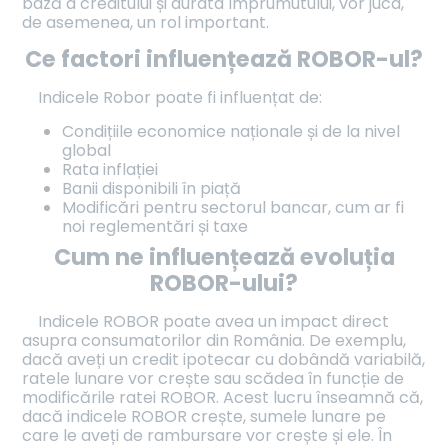
bază a creditului și durata împrumutului, vor juca,
de asemenea, un rol important.
Ce factori influențează
ROBOR-ul?
Indicele Robor poate fi influențat de:
Condițiile economice naționale și de la nivel
global
Rata inflației
Banii disponibili în piață
Modificări pentru sectorul bancar, cum ar fi
noi reglementări și taxe
Cum ne influențează evoluția
ROBOR-ului?
Indicele ROBOR poate avea un impact direct
asupra consumatorilor din România. De exemplu,
dacă aveți un credit ipotecar cu dobândă variabilă,
ratele lunare vor crește sau scădea în funcție de
modificările ratei ROBOR. Acest lucru înseamnă că,
dacă indicele ROBOR crește, sumele lunare pe
care le aveți de rambursare vor crește și ele. În