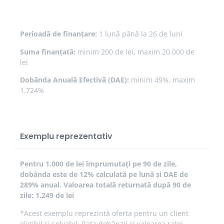
Perioadă de finanțare:
1 lună până la 26 de luni
Suma finanțată:
minim 200 de lei, maxim 20.000 de
lei
Dobânda Anuală Efectivă (DAE):
minim 49%, maxim
1.724%
Exemplu reprezentativ
Pentru 1.000 de lei împrumutați pe 90 de zile,
dobânda este de 12% calculată pe lună și DAE de
289% anual. Valoarea totală returnată după 90 de
zile: 1.249 de lei
*Acest exemplu reprezintă oferta pentru un client
eligibil și solvabil. Rata dobânzii și valoarea ratei