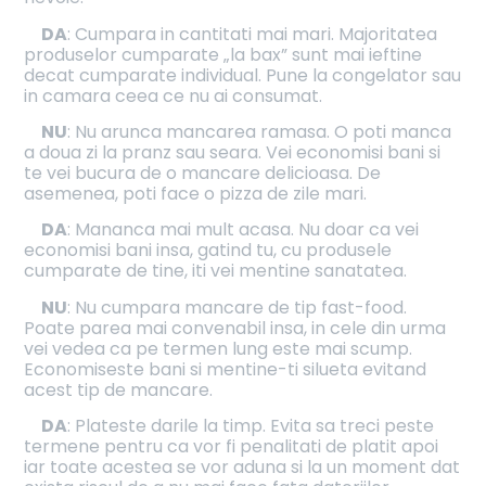
DA
: Cumpara in cantitati mai mari. Majoritatea
produselor cumparate „la bax” sunt mai ieftine
decat cumparate individual. Pune la congelator sau
in camara ceea ce nu ai consumat.
NU
: Nu arunca mancarea ramasa. O poti manca
a doua zi la pranz sau seara. Vei economisi bani si
te vei bucura de o mancare delicioasa. De
asemenea, poti face o pizza de zile mari.
DA
: Mananca mai mult acasa. Nu doar ca vei
economisi bani insa, gatind tu, cu produsele
cumparate de tine, iti vei mentine sanatatea.
NU
: Nu cumpara mancare de tip fast-food.
Poate parea mai convenabil insa, in cele din urma
vei vedea ca pe termen lung este mai scump.
Economiseste bani si mentine-ti silueta evitand
acest tip de mancare.
DA
: Plateste darile la timp. Evita sa treci peste
termene pentru ca vor fi penalitati de platit apoi
iar toate acestea se vor aduna si la un moment dat