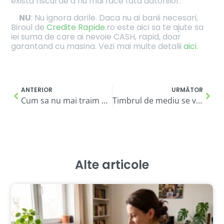
exista riscul de a nu mai face fata datoriilor.
NU
: Nu ignora darile. Daca nu ai banii necesari,
Biroul de
Credite Rapide
.ro este aici sa te ajute sa
iei suma de care ai nevoie CASH, rapid, doar
garantand cu masina. Vezi mai multe detalii
aici
.
ANTERIOR
URMĂTOR
Cum sa nu mai traim de la un salariu la altul
Timbrul de mediu se va transforma in impozit?
Alte articole