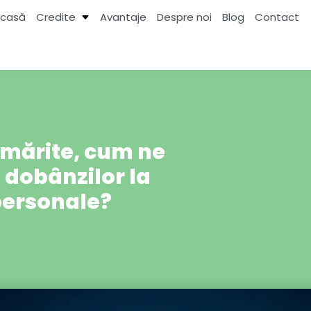
casă
Credite
Avantaje
Despre noi
Blog
Contact
i mărite, cum ne
 dobânzilor la
personale?