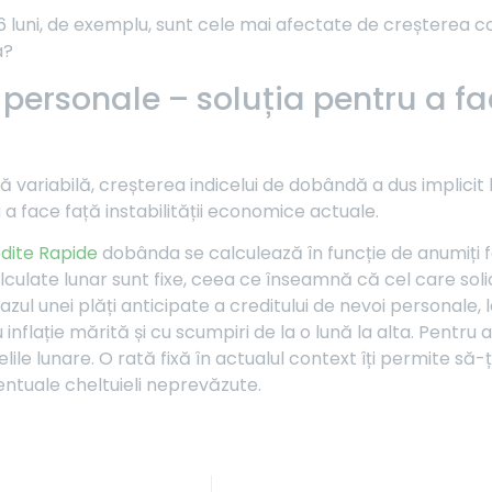
 luni, de exemplu, sunt cele mai afectate de creșterea conti
a?
 personale – soluția pentru a fac
ă variabilă, creșterea indicelui de dobândă a dus implicit 
 a face față instabilității economice actuale.
dite Rapide
dobânda se calculează în funcție de anumiți
culate lunar sunt fixe, ceea ce înseamnă că cel care solici
azul unei plăți anticipate a creditului de nevoi personale, 
flație mărită și cu scumpiri de la o lună la alta. Pentru a
elile lunare. O rată fixă în actualul context îți permite să-ți
ventuale cheltuieli neprevăzute.