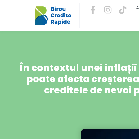
A
În contextul unei inflați
poate afecta creșterea
creditele de nevoi 