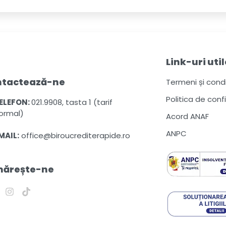
Link-uri util
ntactează-ne
Termeni și condiț
Politica de conf
ELEFON:
021.9908, tasta 1 (tarif
ormal)
Acord ANAF
ANPC
MAIL:
office@biroucrediterapide.ro
mărește-ne