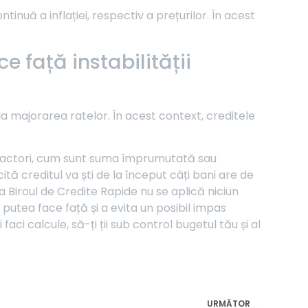
nuă a inflației, respectiv a prețurilor. În acest
e față instabilității
la majorarea ratelor. În acest context, creditele
 factori, cum sunt suma împrumutată sau
tă creditul va ști de la început câți bani are de
la Biroul de Credite Rapide nu se aplică niciun
 putea face față și a evita un posibil impas
 faci calcule, să-ți ții sub control bugetul tău și al
URMĂTOR