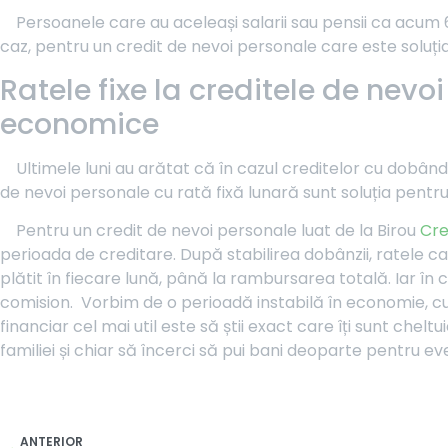
Persoanele care au aceleași salarii sau pensii ca acum 6
caz, pentru un credit de nevoi personale care este soluți
Ratele fixe la creditele de nevoi
economice
Ultimele luni au arătat că în cazul creditelor cu dobând
de nevoi personale cu rată fixă lunară sunt soluția pentru
Pentru un credit de nevoi personale luat de la Birou
Cre
perioada de creditare. După stabilirea dobânzii, ratele cal
plătit în fiecare lună, până la rambursarea totală. Iar în c
comision. Vorbim de o perioadă instabilă în economie, cu in
financiar cel mai util este să știi exact care îți sunt cheltui
familiei și chiar să încerci să pui bani deoparte pentru e
ANTERIOR