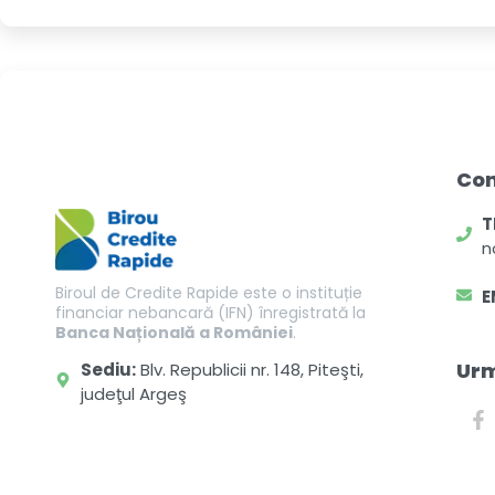
Co
T
n
Biroul de Credite Rapide este o instituție
E
financiar nebancară (IFN) înregistrată la
Banca Națională a României
.
Ur
Sediu:
Blv. Republicii nr. 148, Piteşti,
judeţul Argeş