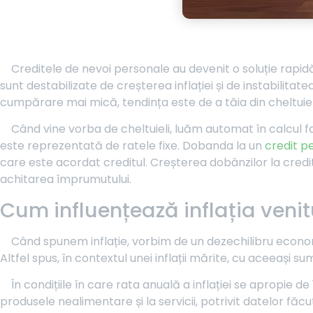
Creditele de nevoi personale au devenit o soluție rapi
sunt destabilizate de creșterea inflației și de instabili
cumpărare mai mică, tendința este de a tăia din cheltuielil
Când vine vorba de cheltuieli, luăm automat în calcul fac
este reprezentată de ratele fixe. Dobanda la un
credit p
care este acordat creditul. Creșterea dobânzilor la credit
achitarea împrumutului.
Cum influențează inflația venit
Când spunem inflație, vorbim de un dezechilibru economic
Altfel spus, în contextul unei inflații mărite, cu aceeași s
În condițiile în care rata anuală a inflației se apropie
produsele nealimentare și la servicii, potrivit datelor făcu