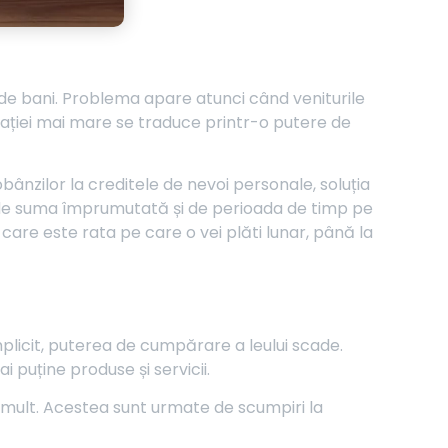
 de bani. Problema apare atunci când veniturile
flației mai mare se traduce printr-o putere de
obânzilor la creditele de nevoi personale, soluția
ie de suma împrumutată și de perioada de timp pe
 care este rata pe care o vei plăti lunar, până la
mplicit, puterea de cumpărare a leului scade.
i puține produse și servicii.
ai mult. Acestea sunt urmate de scumpiri la