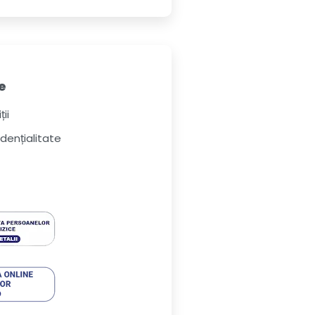
e
ii
idențialitate