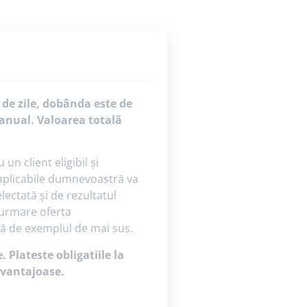
 de zile, dobânda este de
anual. Valoarea totală
n client eligibil și
i aplicabile dumnevoastră va
ectată și de rezultatul
 urmare oferta
tă de exemplul de mai sus.
 Plateste obligatiile la
 avantajoase.