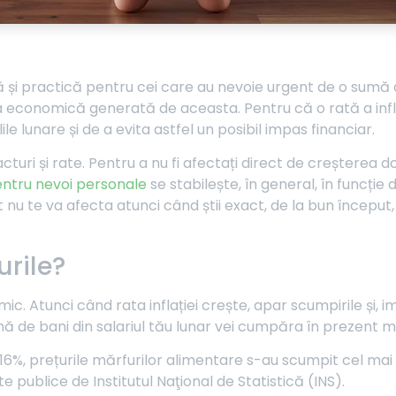
dă și practică pentru cei care au nevoie urgent de o sumă
tatea economică generată de aceasta. Pentru că o rată a in
e lunare și de a evita astfel un posibil impas financiar.
turi și rate. Pentru a nu fi afectați direct de creșterea d
entru nevoi personale
se stabilește, în general, în funcț
 nu te va afecta atunci când știi exact, de la bun început,
urile?
. Atunci când rata inflației crește, apar scumpirile și, i
umă de bani din salariul tău lunar vei cumpăra în prezent ma
 de 16%, prețurile mărfurilor alimentare s-au scumpit cel m
te publice de Institutul Naţional de Statistică (INS).