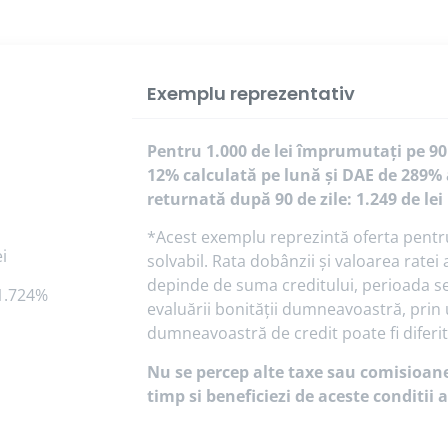
Exemplu reprezentativ
Pentru 1.000 de lei împrumutați pe 90
12% calculată pe lună și DAE de 289% 
returnată după 90 de zile: 1.249 de lei
*Acest exemplu reprezintă oferta pentru u
i
solvabil. Rata dobânzii și valoarea rate
depinde de suma creditului, perioada sel
1.724%
evaluării bonității dumneavoastră, prin
dumneavoastră de credit poate fi diferi
Nu se percep alte taxe sau comisioane.
timp si beneficiezi de aceste conditii