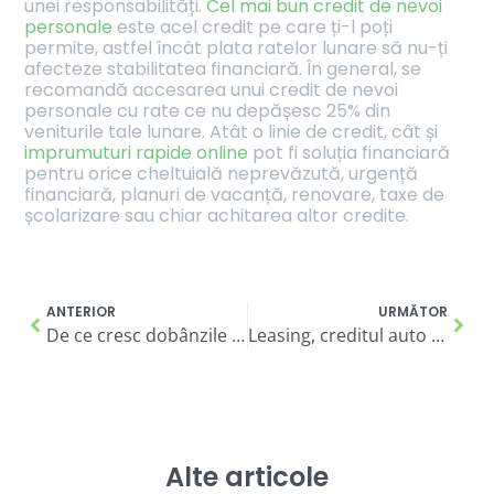
unei responsabilități.
Cel mai bun credit de nevoi
personale
este acel credit pe care ți-l poți
permite, astfel încât plata ratelor lunare să nu-ți
afecteze stabilitatea financiară. În general, se
recomandă accesarea unui credit de nevoi
personale cu rate ce nu depășesc 25% din
veniturile tale lunare. Atât o linie de credit, cât și
imprumuturi rapide online
pot fi soluția financiară
pentru orice cheltuială neprevăzută, urgență
financiară, planuri de vacanță, renovare, taxe de
școlarizare sau chiar achitarea altor credite.
ANTERIOR
URMĂTOR
De ce cresc dobânzile la creditele de nevoi personale și ce ar trebui să faci?
Leasing, creditul auto sau creditul de nevoi personale?
Alte articole