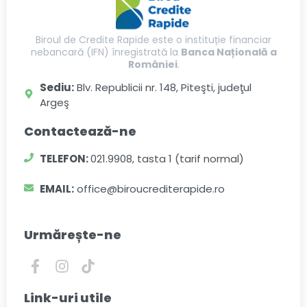
Biroul de Credite Rapide este o instituție financiar
nebancară (IFN) înregistrată la
Banca Națională a
României
.
Sediu:
Blv. Republicii nr. 148, Piteşti, judeţul
Argeş
Contactează-ne
TELEFON:
021.9908, tasta 1 (tarif normal)
EMAIL:
office@biroucrediterapide.ro
Urmărește-ne
Link-uri utile