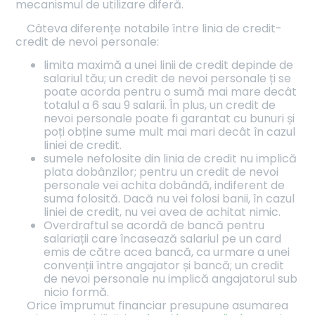
mecanismul de utilizare diferă.
Câteva diferențe notabile între linia de credit-
credit de nevoi personale:
limita maximă a unei linii de credit depinde de
salariul tău; un credit de nevoi personale ți se
poate acorda pentru o sumă mai mare decât
totalul a 6 sau 9 salarii. În plus, un credit de
nevoi personale poate fi garantat cu bunuri și
poți obține sume mult mai mari decât în cazul
liniei de credit.
sumele nefolosite din linia de credit nu implică
plata dobânzilor; pentru un credit de nevoi
personale vei achita dobândă, indiferent de
suma folosită. Dacă nu vei folosi banii, în cazul
liniei de credit, nu vei avea de achitat nimic.
Overdraftul se acordă de bancă pentru
salariații care încasează salariul pe un card
emis de către acea bancă, ca urmare a unei
convenții între angajator și bancă; un credit
de nevoi personale nu implică angajatorul sub
nicio formă.
Orice împrumut financiar presupune asumarea